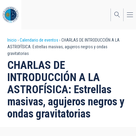
Pasar
al
contenido
principal
Sobrescribir
Inicio
Calendario de eventos
CHARLAS DE INTRODUCCIÓN A LA
ASTROFÍSICA: Estrellas masivas, agujeros negros y ondas
enlaces
gravitatorias
de
CHARLAS DE
ayuda
INTRODUCCIÓN A LA
a
ASTROFÍSICA: Estrellas
la
masivas, agujeros negros y
navegación
ondas gravitatorias