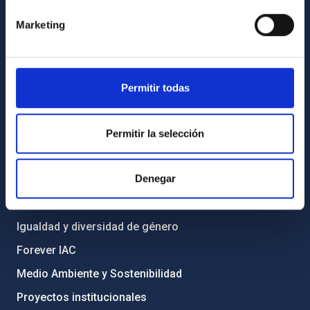
Cómo llegar al IAC
Marketing
Directorio de personal
Biblioteca
Permitir todas
Registro general
INFORMACIÓN INSTITUCIONAL
Permitir la selección
Legislación
Denegar
Transparencia
Código ético y política antifraude
Igualdad y diversidad de género
Forever IAC
Medio Ambiente y Sostenibilidad
Proyectos institucionales