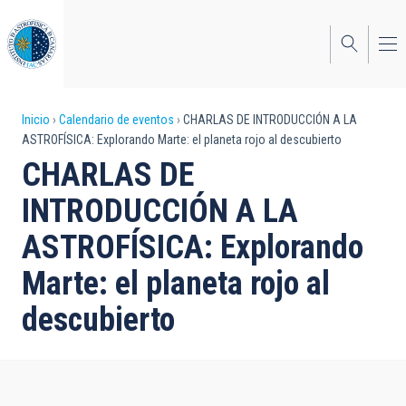
Pasar
al
contenido
principal
Sobrescribir
Inicio
Calendario de eventos
CHARLAS DE INTRODUCCIÓN A LA
ASTROFÍSICA: Explorando Marte: el planeta rojo al descubierto
enlaces
CHARLAS DE
de
INTRODUCCIÓN A LA
ayuda
ASTROFÍSICA: Explorando
a
Marte: el planeta rojo al
la
navegación
descubierto