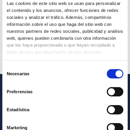
Las cookies de este sitio web se usan para personalizar
el contenido y los anuncios, ofrecer funciones de redes
sociales y analizar el tráfico. Además, compartimos
información sobre el uso que haga del sitio web con
nuestros partners de redes sociales, publicidad y análisis
web, quienes pueden combinarla con otra información
que les haya proporcionado o que hayan recopilado a
partir del uso que haya hecho de sus servicios.
Selección
Necesarias
de
consentimiento
INFORMACIÓN GENERAL
Preferencias
Contacto
Estadística
Cómo llegar al IAC
Directorio de personal
Marketing