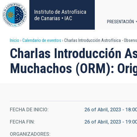
Pasar
al
Instituto de Astrofísica
contenido
de Canarias • IAC
PRESENTACIÓN
principal
Navega
Sobrescribir
Inicio
Calendario de eventos
Charlas Introducción Astrofísica - Observ
principa
Charlas Introducción As
enlaces
Muchachos (ORM): Orig
de
ayuda
a
la
FECHA DE INICIO
26 of Abril, 2023 - 18:0
FECHA FIN
26 of Abril, 2023 - 19:0
navegación
ORGANIZADORES