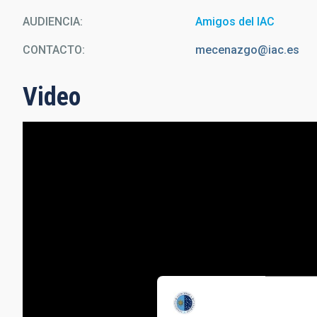
AUDIENCIA
Amigos del IAC
CONTACTO
mecenazgo@iac.es
Video