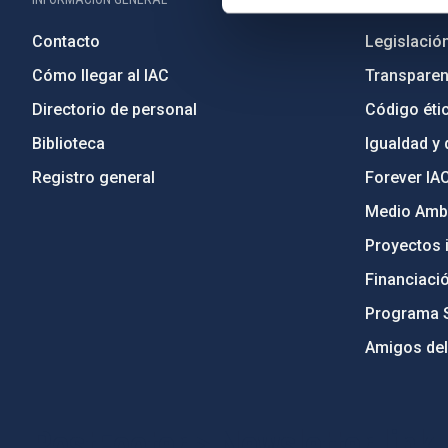
Contacto
Legislació
Cómo llegar al IAC
Transparen
Directorio de personal
Código étic
Biblioteca
Igualdad y 
Registro general
Forever IA
Medio Ambi
Proyectos i
Financiaci
Programa 
Amigos del
PostFooter > Newsletter link