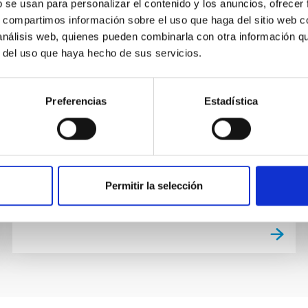
b se usan para personalizar el contenido y los anuncios, ofrecer
The purpose of the series is to bring together
s, compartimos información sobre el uso que haga del sitio web 
the specialists of stellar pulsations in the
 análisis web, quienes pueden combinarla con otra información q
classical instability strip (i.e., variables like δ
r del uso que haya hecho de sus servicios.
Scuti, SX Phe...
Preferencias
Estadística
Permitir la selección