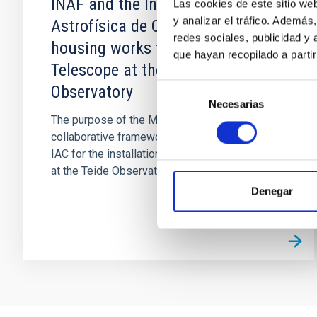
INAF and the Instituto de
Las cookies de este sitio we
y analizar el tráfico. Ademá
Astrofísica de Canarias on the
redes sociales, publicidad y
housing works for the Strip
que hayan recopilado a parti
Telescope at the Teide
Selección
Observatory
Necesarias
de
The purpose of the MOU is set the
consentimiento
collaborative framework of FGG-INAF and the
IAC for the installation of the STRIP telescope
at the Teide Observatory
Denegar