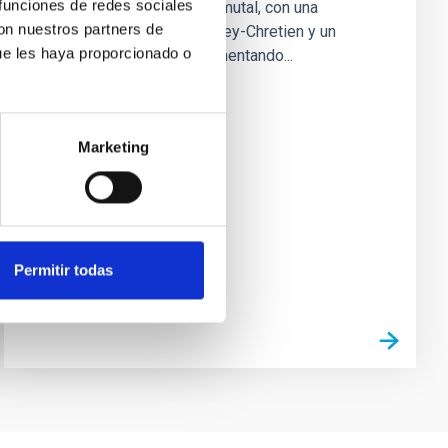
 funciones de redes sociales
telescopio de 3,6m altacimutal, con una
con nuestros partners de
configuración óptica Ritchey-Chretien y un
ue les haya proporcionado o
espejo terciario plano alimentando...
Marketing
Permitir todas