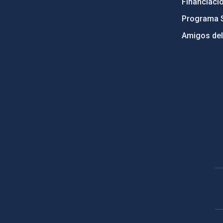
Financiaci
Programa 
Amigos del
PostFooter > Newsletter link