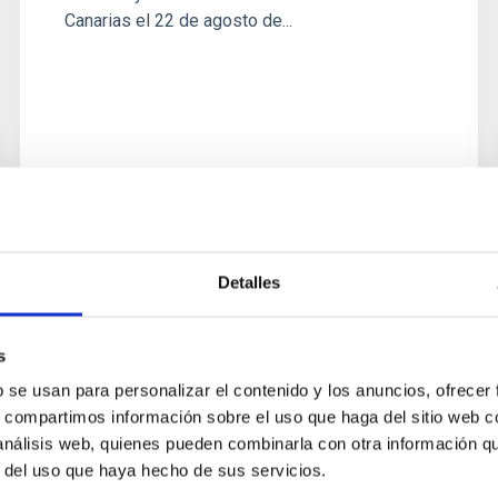
Canarias el 22 de agosto de...
Detalles
ESTANCIA
PROF. BORIS GAENSICKE
s
(Universidad de Warwick, Reino
b se usan para personalizar el contenido y los anuncios, ofrecer
Unido)
s, compartimos información sobre el uso que haga del sitio web 
 análisis web, quienes pueden combinarla con otra información q
El Prof . Boris Gaensicke es catedrático del
r del uso que haya hecho de sus servicios.
Departamento de Física de la Universidad de