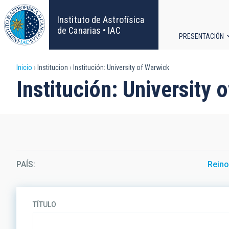
Pasar
al
Instituto de Astrofísica
contenido
de Canarias • IAC
PRESENTACIÓN
principal
Navega
Sobrescribir
Inicio
Institucion
Institución: University of Warwick
principa
Institución: University 
enlaces
de
ayuda
a
PAÍS
Reino
la
navegación
TÍTULO