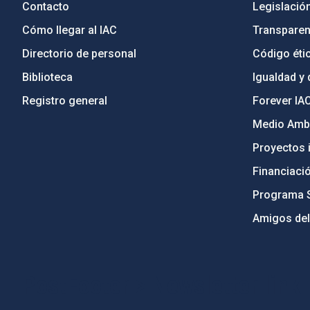
Contacto
Legislació
Cómo llegar al IAC
Transparen
Directorio de personal
Código étic
Biblioteca
Igualdad y 
Registro general
Forever IA
Medio Ambi
Proyectos i
Financiaci
Programa 
Amigos del
PostFooter > Newsletter link