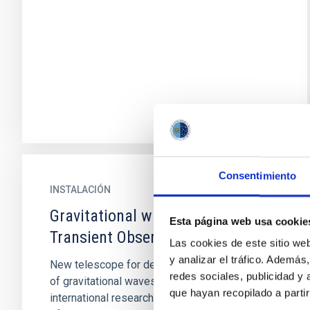
Consentimiento
INSTALACIÓN
Gravitational wave Optical
Esta página web usa cookie
Transient Observatory
Las cookies de este sitio we
y analizar el tráfico. Ademá
New telescope for detecting optical signatures
redes sociales, publicidad y
of gravitational waves – built and operated by
que hayan recopilado a parti
international researchers led by the University