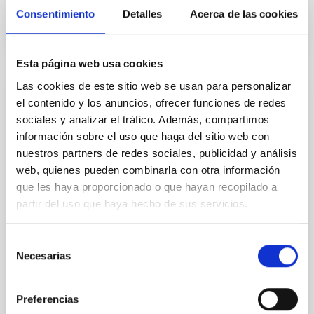
Consentimiento
Detalles
Acerca de las cookies
Esta página web usa cookies
Las cookies de este sitio web se usan para personalizar
Convenio de colaboración entre el Istituto
el contenido y los anuncios, ofrecer funciones de redes
sociales y analizar el tráfico. Además, compartimos
Nacional de Astrofísica (INAF) y el
información sobre el uso que haga del sitio web con
Instituto de Astrofísica de Canarias (IAC)
nuestros partners de redes sociales, publicidad y análisis
para la instalación y operación de la red
web, quienes pueden combinarla con otra información
ASTRI en el Observatorio del Teide
que les haya proporcionado o que hayan recopilado a
La instalación y operación de la red ASTRI de
partir del uso que haya hecho de sus servicios.
telescopios IACT en el Observatorio del Teide,
Tenerife, bajo los términos y condiciones
Selección
contemplados en el Convenio y Apéndices que lo
Necesarias
de
acompañan. La red
consentimiento
Fecha en vigor
29/01/2021
-
28/01/2025
Preferencias
No vigente