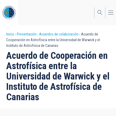
Pasar
al
contenido
principal
Sobrescribir
Inicio
Presentación
Acuerdos de colaboración
Acuerdo de
Cooperación en Astrofísica entre la Universidad de Warwick y el
enlaces
Instituto de Astrofísica de Canarias
de
Acuerdo de Cooperación en
ayuda
Astrofísica entre la
a
Universidad de Warwick y el
la
Instituto de Astrofísica de
navegación
Canarias