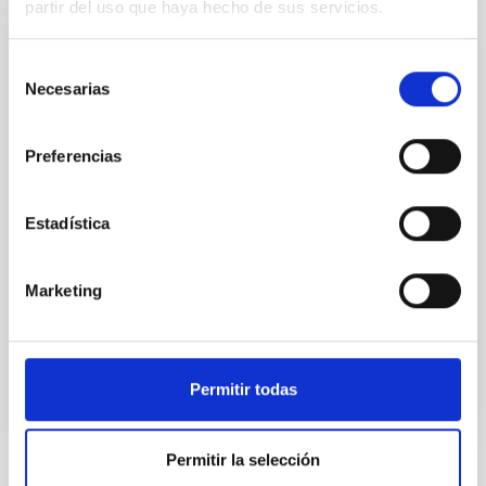
partir del uso que haya hecho de sus servicios.
Adenda al Convenio de colaboración entre
Selección
Necesarias
el IAC, Fundación CajaCanarias y Fundación
de
La Caixa para el programa internacional de
consentimiento
Becas de Doctorado
Preferencias
El objeto es la adhesión de la Fundación CajaCanarias
al convenio de colaboración de fecha 23 de enero de
Estadística
2013 con la finalidad de colaborar conjuntamente en
el desarrollo del “Programa Internacional
Marketing
Fecha en vigor
29/07/2015
-
31/12/2016
No vigente
Permitir todas
Permitir la selección