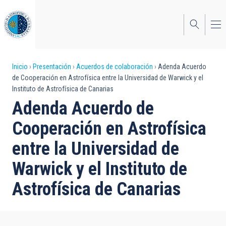
Pasar
al
contenido
principal
Sobrescribir
Inicio
Presentación
Acuerdos de colaboración
Adenda Acuerdo
de Cooperación en Astrofísica entre la Universidad de Warwick y el
enlaces
Instituto de Astrofísica de Canarias
de
Adenda Acuerdo de
ayuda
Cooperación en Astrofísica
a
entre la Universidad de
la
Warwick y el Instituto de
navegación
Astrofísica de Canarias