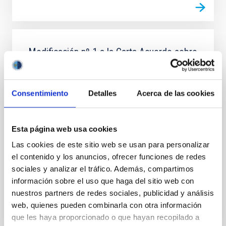
Modificación nº 1 a la Carta Acuerdo sobre
el experimento en colaboración entre el
IAC y la Organización Europea de
InvestigaciónAstronómica Hemisferio Sur.
Consentimiento
Detalles
Acerca de las cookies
Ampliar los objetivos de la colaboración para permitir
que los experimentos de campo LGS-AO sean
Esta página web usa cookies
realizados en el telescopio WHT de La Palma en
colaboración científica con el equipo de sistemas de
Las cookies de este sitio web se usan para personalizar
el contenido y los anuncios, ofrecer funciones de redes
Fecha en vigor
01/02/2017
-
31/12/2020
sociales y analizar el tráfico. Además, compartimos
No vigente
información sobre el uso que haga del sitio web con
nuestros partners de redes sociales, publicidad y análisis
web, quienes pueden combinarla con otra información
que les haya proporcionado o que hayan recopilado a