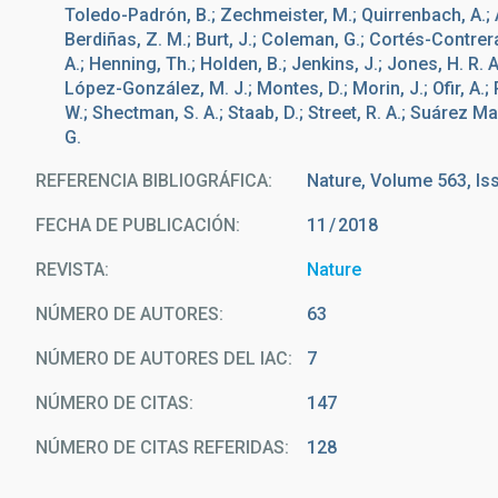
Toledo-Padrón, B.; Zechmeister, M.; Quirrenbach, A.; Ama
Berdiñas, Z. M.; Burt, J.; Coleman, G.; Cortés-Contreras
A.; Henning, Th.; Holden, B.; Jenkins, J.; Jones, H. R. A
López-González, M. J.; Montes, D.; Morin, J.; Ofir, A.; P
W.; Shectman, S. A.; Staab, D.; Street, R. A.; Suárez 
G.
REFERENCIA BIBLIOGRÁFICA
Nature, Volume 563, Is
FECHA DE PUBLICACIÓN:
11
2018
REVISTA
Nature
NÚMERO DE AUTORES
63
NÚMERO DE AUTORES DEL IAC
7
NÚMERO DE CITAS
147
NÚMERO DE CITAS REFERIDAS
128