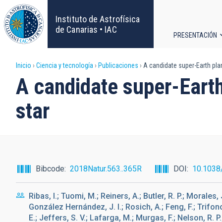
Pasar
al
Instituto de Astrofísica
contenido
de Canarias • IAC
PRESENTACIÓN
principal
Navega
Sobrescribir
Inicio
Ciencia y tecnología
Publicaciones
A candidate super-Earth plan
principa
A candidate super-Earth
enlaces
star
de
ayuda
a
Bibcode
2018Natur.563..365R
DOI
10.1038
la
Ribas, I.; Tuomi, M.; Reiners, A.; Butler, R. P.; Morales,
navegación
González Hernández, J. I.; Rosich, A.; Feng, F.; Trifonov
E.; Jeffers, S. V.; Lafarga, M.; Murgas, F.; Nelson, R. P.;