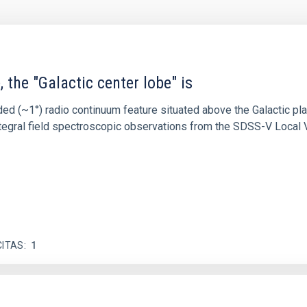
 the "Galactic center lobe" is
ded (~1°) radio continuum feature situated above the Galactic pl
l integral field spectroscopic observations from the SDSS-V Local
CITAS
1