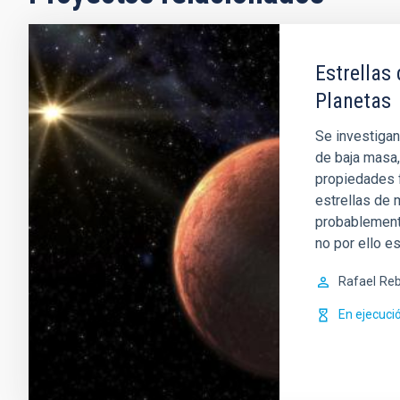
Estrellas
Planetas
Se investigan
de baja masa,
propiedades f
estrellas de
probablement
no por ello e
Rafael
Reb
En ejecuci