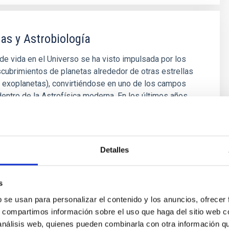
as y Astrobiología
e vida en el Universo se ha visto impulsada por los
cubrimientos de planetas alrededor de otras estrellas
 exoplanetas), convirtiéndose en uno de los campos
entro de la Astrofísica moderna. En los últimos años
mientos cada vez más numerosos de nuevos
y los últimos avances
 Bago
Detalles
ón
s
b se usan para personalizar el contenido y los anuncios, ofrecer
s, compartimos información sobre el uso que haga del sitio web 
 análisis web, quienes pueden combinarla con otra información q