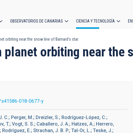
OBSERVATORIOS DE CANARIAS
CIENCIA Y TECNOLOGÍA
EN
ción
et orbiting near the snow line of Barnard's star
l
 planet orbiting near the 
/s41586-018-0677-y
 J. C.; Perger, M.; Dreizler, S.; Rodríguez-López, C.;
, T.; Vogt, S. S.; Caballero, J. A.; Hatzes, A.; Herrero,
 Rodríguez, E.; Strachan, J. B. P.; Tal-Or, L.; Teske, J.;