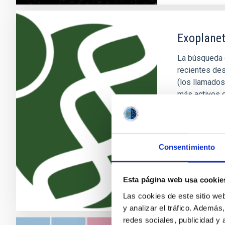
Exoplanet
La búsqueda d
recientes des
(los llamados
más activos d
los descubri
exoplanetas 
Enric
Pallé
Consentimiento
En ejecuci
Esta página web usa cookie
Las cookies de este sitio we
y analizar el tráfico. Ademá
redes sociales, publicidad y