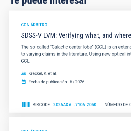
Te puede interesar
CON ÁRBITRO
SDSS-V LVM: Verifying what, and where,
The so-called "Galactic center lobe" (GCL) is an exten
to varying claims in the literature. Using new optica
GCL
Kreckel, K. et al.
Fecha de publicación:
6
2026
BIBCODE
2026A&A...710A.205K
NÚMERO DE 