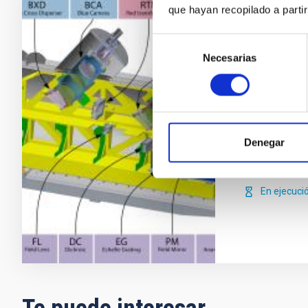
que hayan recopilado a parti
ARES: Alt
Selección
ARES (Alta Re
Necesarias
de
pretende unif
consentimiento
de alta resol
frontera que 
poblaciones 
ultraestable d
Denegar
Jonay Isaí
En ejecuci