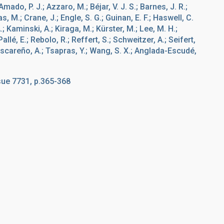
do, P. J.; Azzaro, M.; Béjar, V. J. S.; Barnes, J. R.;
, M.; Crane, J.; Engle, S. G.; Guinan, E. F.; Haswell, C.
.; Kaminski, A.; Kiraga, M.; Kürster, M.; Lee, M. H.;
allé, E.; Rebolo, R.; Reffert, S.; Schweitzer, A.; Seifert,
Mascareño, A.; Tsapras, Y.; Wang, S. X.; Anglada-Escudé,
sue 7731, p.365-368