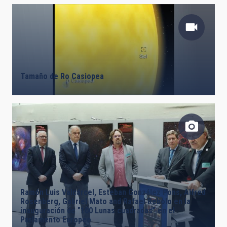
Tamaño de Ro Casiopea
Ramón Luis Valcárcel, Esteban González Pons, Alfred
Rosenberg, Gabriel Mato and Rafael Rebolo en la
inauguración de "100 Lunas cuadradas" en el
Parlamento Europeo