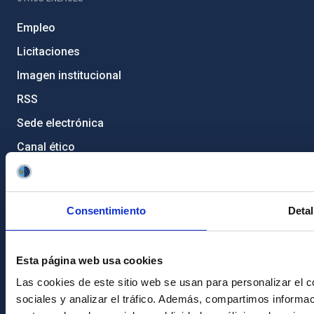
Empleo
Licitaciones
Imagen institucional
RSS
Sede electrónica
Canal ético
Condolencias Francisco Sánchez
PostFooter > Newsletter link
Consentimiento
Detal
Únete a nuestra
Esta página web usa cookies
Newsletter
Las cookies de este sitio web se usan para personalizar el c
sociales y analizar el tráfico. Además, compartimos informac