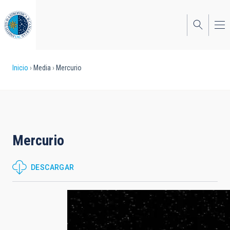
Pasar
al
contenido
principal
Sobrescribir
Inicio
Media
Mercurio
enlaces
de
ayuda
Mercurio
a
la
DESCARGAR
navegación