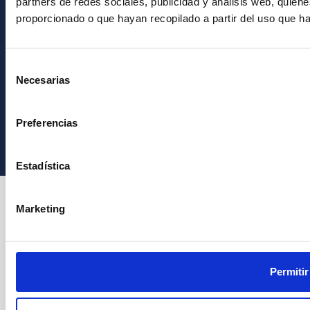
partners de redes sociales, publicidad y análisis web, quie
proporcionado o que hayan recopilado a partir del uso que h
Selección
Necesarias
de
consentimiento
Instituto de Astrofísica de Canarias • IAC
Preferencias
Estadística
Marketing
Permitir