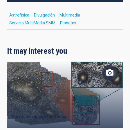
Astrofísica
Divulgación
Multimedia
Servicio MultiMedia SMM
Planetas
It may interest you
Corriente gigante de Coma