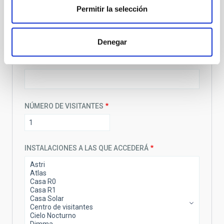
DE
Permitir la selección
FECHA
SALIDA:
DE
FECHA
SALIDA:
Denegar
HORA
NOMBRE DE LA COMPAÑÍA/PERSONA QUE LE
ACOMPAÑA
NÚMERO DE VISITANTES
INSTALACIONES A LAS QUE ACCEDERÁ