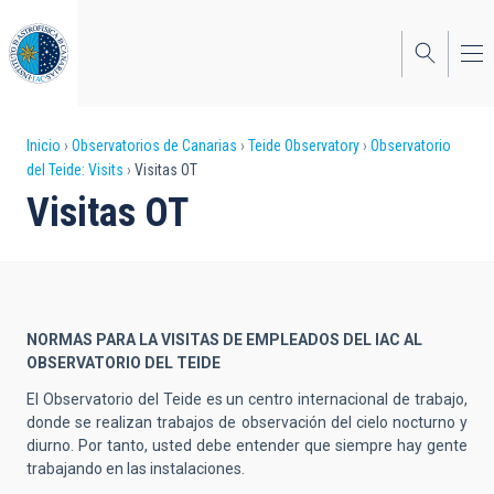
Pasar
al
contenido
principal
Sobrescribir
Inicio
Observatorios de Canarias
Teide Observatory
Observatorio
del Teide: Visits
Visitas OT
enlaces
Visitas OT
de
ayuda
a
la
NORMAS PARA LA VISITAS DE EMPLEADOS DEL IAC AL
OBSERVATORIO DEL TEIDE
navegación
El Observatorio del Teide es un centro internacional de trabajo,
donde se realizan trabajos de observación del cielo nocturno y
diurno. Por tanto, usted debe entender que siempre hay gente
trabajando en las instalaciones.