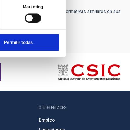
Marketing
ficia a todos y han establecido normativas similares en sus
ción a denunciar.
Permitir todas
OTROS ENLACES
Empleo
Licitaciones