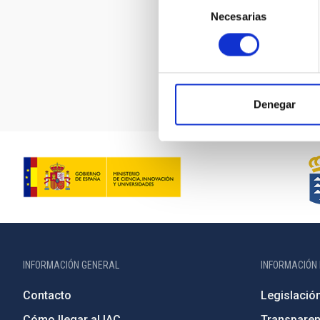
Zonas NO pr
Necesarias
de
Son muchos los
consentimiento
territorios.
Rellena y enví
Propuesta de 
Denegar
INFORMACIÓN GENERAL
INFORMACIÓN 
Contacto
Legislació
Cómo llegar al IAC
Transparen