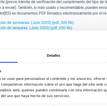
te (previo trámite de verificación del cumplimiento del tipo de 
 a enviar). También, lo más usado y recomendable, pueden envia
dot]ES)
en documentos PDF firmados electrónicamente por el res
ción de luminarias. (Julio 2020) (pdf, 500 Kb).
ción de lamparas. (Julio 2020) (pdf, 650 Kb).
de garantías para luminarias y lámparas editables. (octubre 2020
e garantía para la certificación de equipo electrónico autorregu
as del alumbrado
Detalles
rar denunciando las instalaciones de alumbrado que hayas obse
s
e dirigirá a la OTPC o al Ayuntamiento en donde esté la instala
b se usan para personalizar el contenido y los anuncios, ofrecer
s, compartimos información sobre el uso que haga del sitio web 
das por la Ley del Cielo
 análisis web, quienes pueden combinarla con otra información q
a el siguiente formulario a la OTPC
r del uso que haya hecho de sus servicios.
 Denuncia
: (Word)