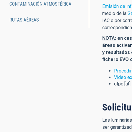
CONTAMINACIÓN ATMOSFÉRICA
Emisión de in
medio de la
Se
RUTAS AÉREAS
IAC o por corr
correspondie
NOTA:
en cas
áreas activar
y resultados 
fichero EVO o
Procedim
Video ex
otpc
[at]
Solicit
Las luminarias
ser garantizad