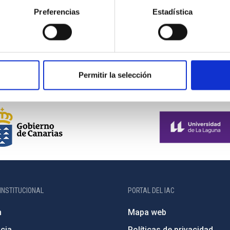
otegidas
Preferencias
Estadística
 ayuntamientos que se han unido a esta iniciativa que nos bene
a el siguiente formulario al Ayuntamiento en donde esté la instala
formulario de denuncia
: (PDF).
(Word)
Permitir la selección
INSTITUCIONAL
PORTAL DEL IAC
n
Mapa web
cia
Políticas de privacidad