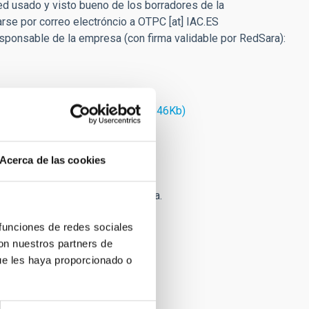
led usado y visto bueno de los borradores de la
rse por correo electróncio a
OTPC
[at]
IAC.ES
ponsable de la empresa (con firma validable por RedSara):
) (zip, 500 Kb).
lable para led. (Mayo 2018) (pdf 146Kb)
Acerca de las cookies
rvado que no siguen la normativa.
ción según los siguientes casos:
 funciones de redes sociales
con nuestros partners de
ue les haya proporcionado o