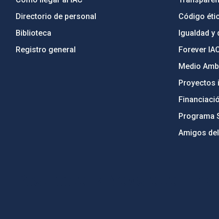
Directorio de personal
Código étic
Biblioteca
Igualdad y 
Registro general
Forever IA
Medio Ambi
Proyectos i
Financiaci
Programa 
Amigos del
PostFooter > Newsletter link