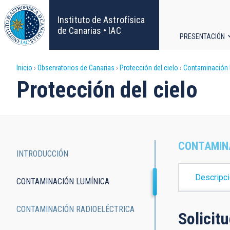
Pasar
al
Instituto de Astrofísica
contenido
de Canarias • IAC
PRESENTACIÓN
principal
Navega
Sobrescribir
Inicio
Observatorios de Canarias
Protección del cielo
Contaminación 
principa
Protección del cielo
enlaces
de
ayuda
CONTAMINA
INTRODUCCIÓN
a
Main
Descripc
CONTAMINACIÓN LUMÍNICA
la
navigation
navegación
CONTAMINACIÓN RADIOELÉCTRICA
Solicit