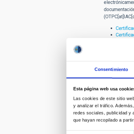
electrónicamen
documentación
(OTPC[at]IAC[
Certifica
Certifica
Modelos 
Modelo d
Denunci
Consentimiento
Puedes colabo
Esta página web usa cookie
La denuncias s
Las cookies de este sitio we
y analizar el tráfico. Ademá
Zonas protegi
redes sociales, publicidad y
Rellena y enví
que hayan recopilado a parti
Formulario de
Selección