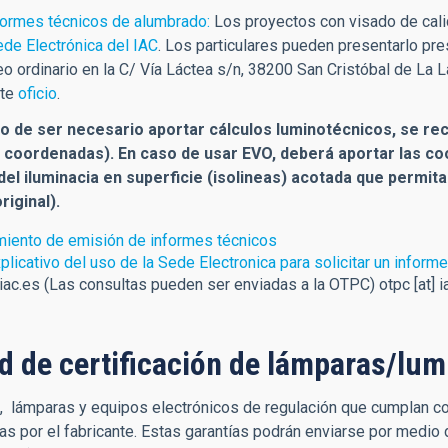
formes técnicos de alumbrado:
Los proyectos con visado de calid
de Electrónica del IAC
. Los particulares pueden presentarlo pre
eo ordinario en la C/ Vía Láctea s/n, 38200 San Cristóbal de La
nte
oficio
.
o de ser necesario aportar cálculos luminotécnicos, se rec
 coordenadas). En caso de usar EVO, deberá aportar las coo
del iluminacia en superficie (isolineas) acotada que permit
riginal).
iento de emisión de informes técnicos
plicativo del uso de la Sede Electronica para solicitar un informe
iac.es
(Las consultas pueden ser enviadas a la OTPC)
otpc
[at]
i
ud de certificación de lámparas/lu
, lámparas y equipos electrónicos de regulación que cumplan co
as por el fabricante. Estas garantías podrán enviarse por medio 