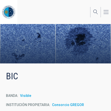
Pasar
al
contenido
principal
BIC
BANDA
Visible
INSTITUCIÓN PROPIETARIA
Consorcio GREGOR