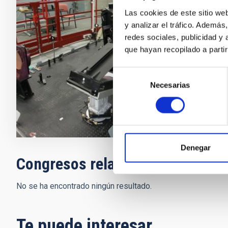
Espectrógrafo
Las cookies de este sitio we
Canarias (GT
y analizar el tráfico. Ademá
utilizado en 
redes sociales, publicidad y
años 1992 y 
que hayan recopilado a parti
Carlos
All
Selección
Cerrado
Necesarias
de
consentimiento
Denegar
Congresos relacionados
No se ha encontrado ningún resultado.
Te puede interesar