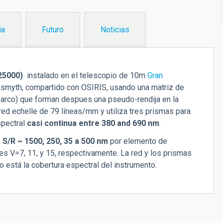
ia
Futuro
Noticias
=25000)
instalado en el telescopio de 10m
Gran
asmyth, compartido con OSIRIS, usando una matriz de
 arco) que forman despues una pseudo-rendija en la
red echelle de 79 líneas/mm y utiliza tres prismas para
spectral
casi continua entre 380 and 690 nm
.
a
S/R ~ 1500, 250, 35 a 500 nm
por elemento de
des V=7, 11, y 15, respectivamente. La red y los prismas
lo está la cobertura espectral del instrumento.