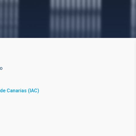
to
a de Canarias (IAC)