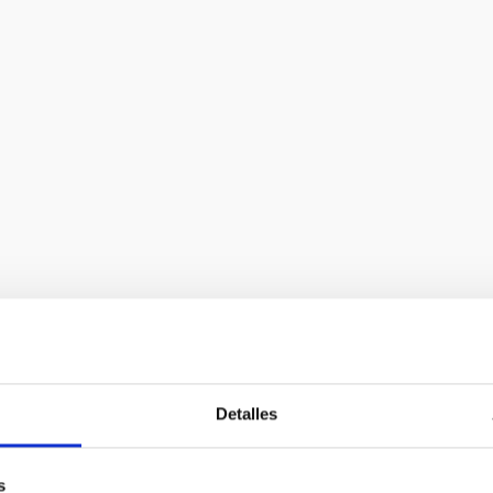
Detalles
igh Optical Resolution Spectrograph
s