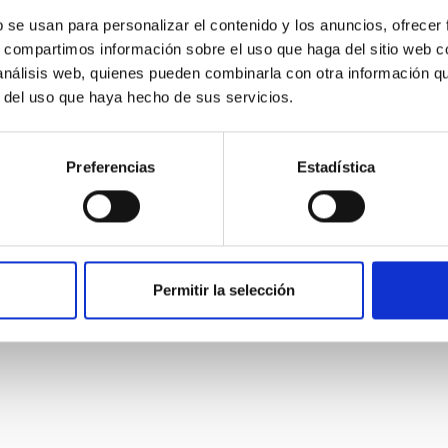
 de alta resolución en operación en el Gran Telescopio
b se usan para personalizar el contenido y los anuncios, ofrecer
C) de 10m. usando componentes del espectrógrafo UES,
s, compartimos información sobre el uso que haga del sitio web 
el Telescopio William Herschel (WHT) de 4.2 m. entre los
 análisis web, quienes pueden combinarla con otra información q
2001.
r del uso que haya hecho de sus servicios.
ende Prieto
Preferencias
Estadística
Permitir la selección