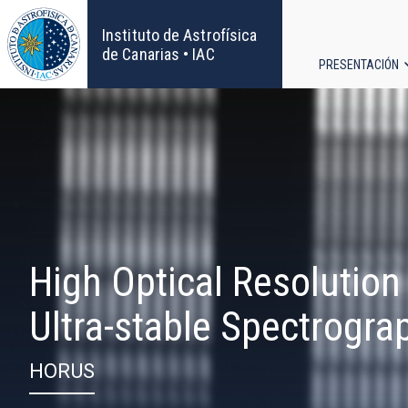
Pasar
al
Instituto de Astrofísica
contenido
de Canarias • IAC
PRESENTACIÓN
principal
Navega
principa
High Optical Resolution
Ultra-stable Spectrogra
HORUS