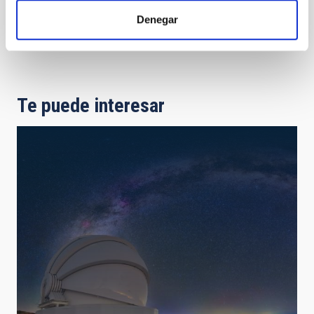
http://research.iac.es/OOCC/iac-
managed-telescopes/iac80/
Denegar
Te puede interesar