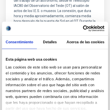
del trabajo de un astrónomo, desde el Telescopio
IAC80 del Observatorio del Teide (OT) al salón de
actos de los I.E.S. o museos. La conexión, que dura
hora y media aproximadamente, comienza media
hora después de la puesta de Sol en el OT. Durante la
retransmisión, un astrónomo muestra en qué
Alfredo Rafael
Rosenberg González
Consentimiento
Detalles
Acerca de las cookies
Cerrado
Esta página web usa cookies
Las cookies de este sitio web se usan para personalizar
el contenido y los anuncios, ofrecer funciones de redes
sociales y analizar el tráfico. Además, compartimos
Nuevo sistema de control para los
información sobre el uso que haga del sitio web con
Telescopios Nocturnos
nuestros partners de redes sociales, publicidad y análisis
Los telescopios Carlos Sánchez (TCS) e IAC80,
web, quienes pueden combinarla con otra información
conocidos como TTNN y situados en el Observatorio
que les haya proporcionado o que hayan recopilado a
del Teide, son telescopios operados manualmente
partir del uso que haya hecho de sus servicios.