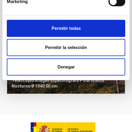
Marketing
Permitir todas
Permitir la selección
Denegar
GTC
Gran Telescopio CANARIAS
Telescopio
Imagen
Espectrógrafo
Polarímetro
Nocturno
Ø 1040.00 cm