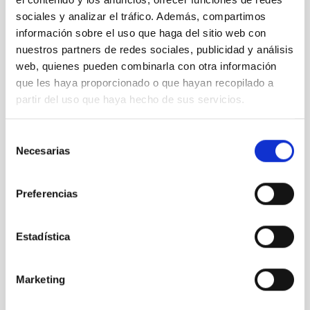
sociales y analizar el tráfico. Además, compartimos
información sobre el uso que haga del sitio web con
nuestros partners de redes sociales, publicidad y análisis
web, quienes pueden combinarla con otra información
que les haya proporcionado o que hayan recopilado a
partir del uso que haya hecho de sus servicios.
Selección
Necesarias
de
LST
consentimiento
Large-Sized Telescope
Telescopio
Imagen
Nocturno
Ø 2300.00 cm
Preferencias
Estadística
Marketing