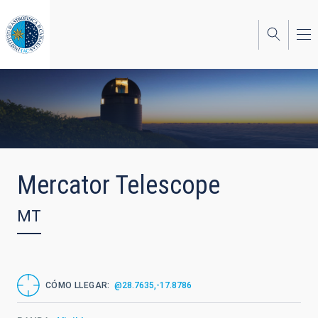
Pasar
al
contenido
principal
Mercator Telescope
MT
CÓMO LLEGAR
@28.7635,-17.8786