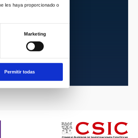
ue les haya proporcionado o
Marketing
NAOMI/OSCA
NAOMI/OSCA
Permitir todas
Instrumento