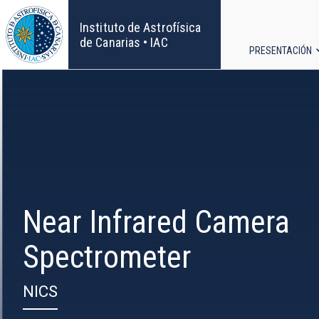
Pasar
al
Instituto de Astrofísica
contenido
de Canarias • IAC
PRESENTACIÓN
principal
Navega
principa
Near Infrared Camera
Spectrometer
NICS