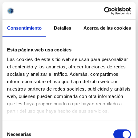
Remuneración:
El salario íntegro anual será de
40.313,84
Euros
, con retenciones en nómina de hasta un 20 %
en concepto de IRPF y Seguridad Social (dependiendo de la
Consentimiento
Detalles
Acerca de las cookies
situación personal del aspirante). Asimismo, el contrato incluye
el alta en la Seguridad Social del cónyuge o pareja de hecho e
hijos.
Esta página web usa cookies
Las cookies de este sitio web se usan para personalizar
Ayuda de Incorporación
: Se incluye en la presente
el contenido y los anuncios, ofrecer funciones de redes
convocatoria la posibilidad de acceder a una ayuda de
sociales y analizar el tráfico. Además, compartimos
incorporación para la persona propuesta para la adjudicación
información sobre el uso que haga del sitio web con
del contrato. Se establece un máximo de 2.500 Euros, que
nuestros partners de redes sociales, publicidad y análisis
tendrán como objetivo cubrir gastos reales, necesarios y
debidamente documentados, relacionados con la incorporación
web, quienes pueden combinarla con otra información
del candidato a su puesto de trabajo en el IAC, en cualquiera de
que les haya proporcionado o que hayan recopilado a
sus sedes. Estos gastos deberán estar comprendidos en las
partir del uso que haya hecho de sus servicios.
siguientes categorías, y haberse producido dentro del periodo
de los 14 días inmediatamente anteriores al día de inicio del
contrato:
Selección
Necesarias
de