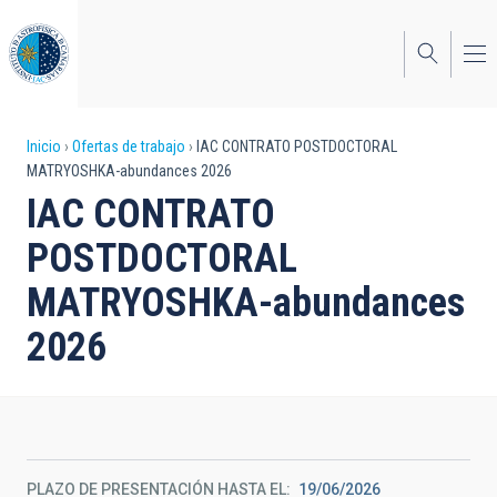
Pasar
al
contenido
principal
Sobrescribir
Inicio
Ofertas de trabajo
IAC CONTRATO POSTDOCTORAL
MATRYOSHKA-abundances 2026
enlaces
IAC CONTRATO
de
POSTDOCTORAL
ayuda
MATRYOSHKA-abundances
a
2026
la
navegación
PLAZO DE PRESENTACIÓN HASTA EL
19/06/2026