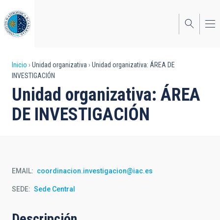
Pasar
al
contenido
principal
Sobrescribir
Inicio
Unidad organizativa
Unidad organizativa: ÁREA DE
INVESTIGACIÓN
enlaces
Unidad organizativa: ÁREA
de
DE INVESTIGACIÓN
ayuda
a
la
navegación
EMAIL
coordinacion.investigacion@iac.es
SEDE
Sede Central
Descripción