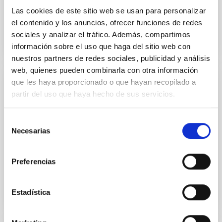
resolución...
Las cookies de este sitio web se usan para personalizar
el contenido y los anuncios, ofrecer funciones de redes
sociales y analizar el tráfico. Además, compartimos
información sobre el uso que haga del sitio web con
nuestros partners de redes sociales, publicidad y análisis
web, quienes pueden combinarla con otra información
que les haya proporcionado o que hayan recopilado a
PROYECTO
partir del uso que haya hecho de sus servicios.
Arqueoastronomía
Selección
Este Proyecto tiene como objetivo fundamental
Necesarias
de
determinar la importancia de la astronomía como
parte integrante de la cultura y de la civilización
consentimiento
desde el...
Preferencias
Estadística