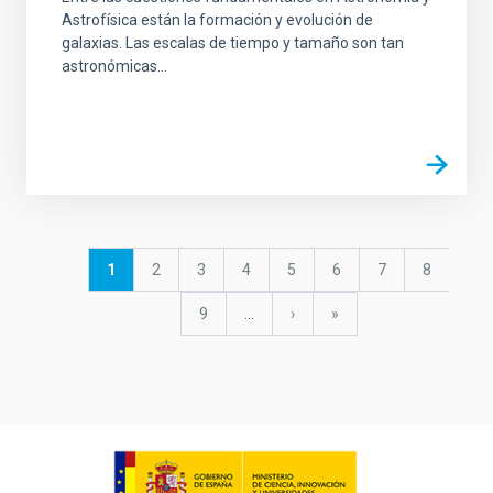
Astrofísica están la formación y evolución de
galaxias. Las escalas de tiempo y tamaño son tan
astronómicas...
Paginación
Página
1
Página
2
Página
3
Página
4
Página
5
Página
6
Página
7
Página
8
actual
Página
9
…
Siguiente
›
última
»
página
página