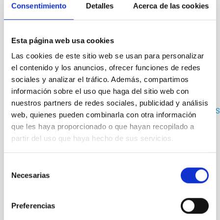
Consentimiento
Detalles
Acerca de las cookies
IAC de su nuevo puesto de trabajo (Tenerife o La Palma).
Solicitantes no pertenecientes a la UE
: Los aspirantes no
pertenecientes a un país de la Unión Europea deben tener en
Esta página web usa cookies
cuenta que antes de suscribir el contrato con el IAC deben estar
en posesión de la documentación necesaria para residir y
Las cookies de este sitio web se usan para personalizar
trabajar en España (tarjeta del NIE).
el contenido y los anuncios, ofrecer funciones de redes
sociales y analizar el tráfico. Además, compartimos
Presentación de solicitudes:
Deberán presentarse a través
de medios electrónicos a través del sistema de aplicación
información sobre el uso que haga del sitio web con
telemática
https://servicios-
nuestros partners de redes sociales, publicidad y análisis
iac.sede.gob.es/procedimientos/portada/idp/390/language/es_ES
web, quienes pueden combinarla con otra información
que les haya proporcionado o que hayan recopilado a
Alternativamente, puede seguir las instrucciones que se
detallan en el correspondiente anuncio oficial en nuestra
partir del uso que haya hecho de sus servicios.
página web.
Se enviará la siguiente documentación:
Selección
Necesarias
de
Formulario online indicando el nombre y código de la
consentimiento
convocatoria (
PS-2025-088
)
Preferencias
Copia del Documento Nacional de Identidad / NIE /