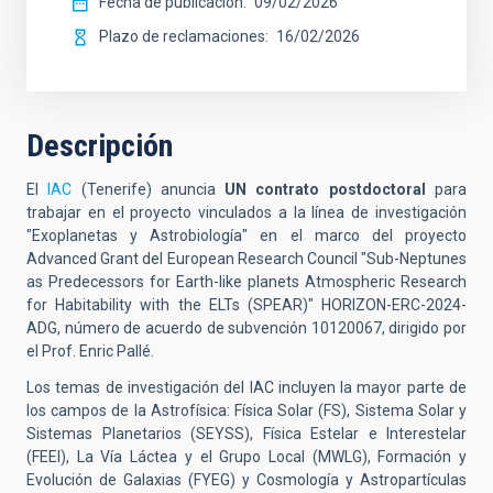
Fecha de publicación
09/02/2026
Plazo de reclamaciones
16/02/2026
Descripción
El
IAC
(Tenerife) anuncia
UN contrato postdoctoral
para
trabajar en el proyecto vinculados a la línea de investigación
"Exoplanetas y Astrobiología" en el marco del proyecto
Advanced Grant del European Research Council "Sub-Neptunes
as Predecessors for Earth-like planets Atmospheric Research
for Habitability with the ELTs (SPEAR)" HORIZON-ERC-2024-
ADG, número de acuerdo de subvención 10120067, dirigido por
el Prof. Enric Pallé.
Los temas de investigación del IAC incluyen la mayor parte de
los campos de la Astrofísica: Física Solar (FS), Sistema Solar y
Sistemas Planetarios (SEYSS), Física Estelar e Interestelar
(FEEI), La Vía Láctea y el Grupo Local (MWLG), Formación y
Evolución de Galaxias (FYEG) y Cosmología y Astropartículas