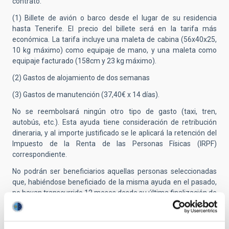
contrato:
(1) Billete de avión o barco desde el lugar de su residencia
hasta Tenerife. El precio del billete será en la tarifa más
económica. La tarifa incluye una maleta de cabina (56x40x25,
10 kg máximo) como equipaje de mano, y una maleta como
equipaje facturado (158cm y 23 kg máximo).
(2) Gastos de alojamiento de dos semanas
(3) Gastos de manutención (37,40€ x 14 días).
No se reembolsará ningún otro tipo de gasto (taxi, tren,
autobús, etc.). Esta ayuda tiene consideración de retribución
dineraria, y al importe justificado se le aplicará la retención del
Impuesto de la Renta de las Personas Físicas (IRPF)
correspondiente.
No podrán ser beneficiarios aquellas personas seleccionadas
que, habiéndose beneficiado de la misma ayuda en el pasado,
no hayan transcurrido 12 meses desde su última finalización de
contrato en el IAC. Asimismo, no podrán beneficiarse tampoco
aquellas personas cuyo lugar de residencia, en el momento de
su solicitud, esté en la isla en la que se encuentre la sede del