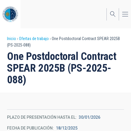
Pasar
al
contenido
principal
Sobrescribir
Inicio
Ofertas de trabajo
One Postdoctoral Contract SPEAR 2025B
(PS-2025-088)
enlaces
One Postdoctoral Contract
de
SPEAR 2025B (PS-2025-
ayuda
088)
a
la
navegación
PLAZO DE PRESENTACIÓN HASTA EL
30/01/2026
FECHA DE PUBLICACIÓN
18/12/2025