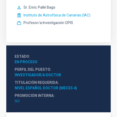
Sr.
Enric
Pallé Bago
Instituto de Astrofísica de Canarias (IAC)
Profesor/a Investigación OPIS
ESTADO
EN PROCESO
PERFIL DEL PUESTO
INVESTIGADOR/A DOCTOR
TITULACIÓN REQUERIDA
NIVEL ESPAÑOL DOCTOR (MECES 4)
PROMOCIÓN INTERNA
NO