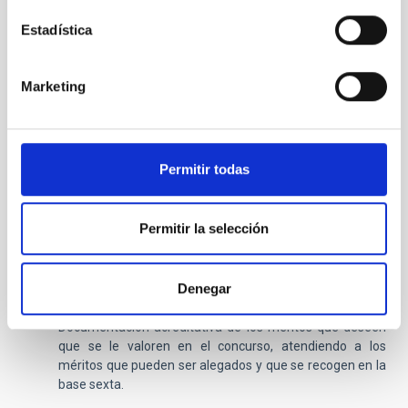
Pasaporte vigente.
Estadística
Carta de presentación.
Currículum Vitae, incluyendo la lista de publicaciones (
la
NO presentación supondrá la exclusión del proceso
Marketing
selectivo
).
Certificación de estar en posesión del Grado de Doctor/a
o copia de la titulación requerida en la base 2.1 para
Permitir todas
acceder a la plaza a la que se opta. (
la
NO presentación
supondrá la exclusión del proceso selectivo
).
Memoria de la actividad técnica e investigadora
Permitir la selección
desarrollada y justificación de su adecuación al puesto al
que opta, especificando a qué grupo del IAC les gustaría
unirse -máximo 2 páginas- (
la
NO presentación
Denegar
supondrá la exclusión del proceso selectivo
).
Documentación acreditativa de los méritos que deseen
que se le valoren en el concurso, atendiendo a los
méritos que pueden ser alegados y que se recogen en la
base sexta.