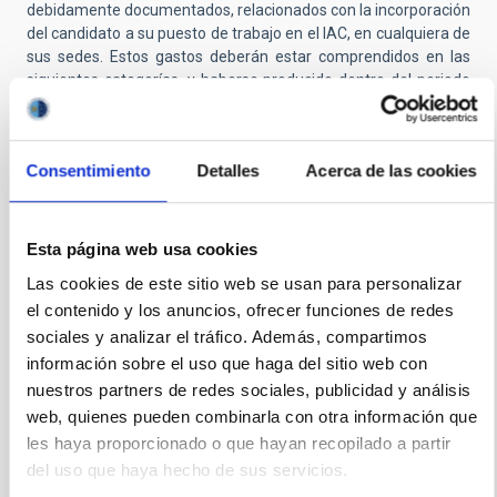
debidamente documentados, relacionados con la incorporación
del candidato a su puesto de trabajo en el IAC, en cualquiera de
sus sedes. Estos gastos deberán estar comprendidos en las
siguientes categorías, y haberse producido dentro del periodo
de los 14 días inmediatamente anteriores al día de inicio del
contrato:
Consentimiento
Detalles
Acerca de las cookies
(1) Billete de avión o barco desde el lugar de su residencia
hasta Tenerife. El precio del billete será en la tarifa más
económica. La tarifa incluye una maleta de cabina (56x40x25,
Esta página web usa cookies
10 kg máximo) como equipaje de mano, y una maleta como
Las cookies de este sitio web se usan para personalizar
equipaje facturado (158cm y 23 kg máximo).
el contenido y los anuncios, ofrecer funciones de redes
(2) Gastos de alojamiento de dos semanas (13 noches)
sociales y analizar el tráfico. Además, compartimos
información sobre el uso que haga del sitio web con
(3) Gastos de manutención (37,40€ x 14 días).
nuestros partners de redes sociales, publicidad y análisis
No se reembolsará ningún otro tipo de gasto (taxi, tren,
web, quienes pueden combinarla con otra información que
autobús, etc.). Esta ayuda tiene consideración de retribución
les haya proporcionado o que hayan recopilado a partir
dineraria, y al importe justificado se le aplicará la retención del
del uso que haya hecho de sus servicios.
Impuesto de la Renta de las Personas Físicas (IRPF)
correspondiente.