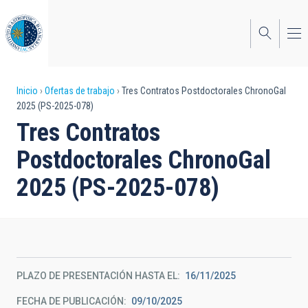
Pasar
al
contenido
principal
Sobrescribir
Inicio
Ofertas de trabajo
Tres Contratos Postdoctorales ChronoGal
2025 (PS-2025-078)
enlaces
Tres Contratos
de
Postdoctorales ChronoGal
ayuda
2025 (PS-2025-078)
a
la
navegación
PLAZO DE PRESENTACIÓN HASTA EL
16/11/2025
FECHA DE PUBLICACIÓN
09/10/2025