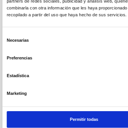
partners de redes sociales, publicidad y análisis web, quien
combinarla con otra información que les haya proporcionado
recopilado a partir del uso que haya hecho de sus servicios.
Vocal
Ms.
Anna
Ferré Mateu
Instituto de Astrofísica de Canarias (IAC)
Selección
Investigador/a PD Ramón y Cajal
Necesarias
de
consentimiento
Mr.
Artemio
Herrero Davo
Preferencias
Instituto de Astrofísica de Canarias (IAC)
Catedrático/a ULL
Estadística
Ms.
Alicia
López Oramas
Instituto de Astrofísica de Canarias (IAC)
Marketing
Investigador/a PD Ramón y Cajal
Ms.
María Jesús
Martínez González
Permitir todas
Instituto de Astrofísica de Canarias (IAC)
Científico/a Titular OPIS