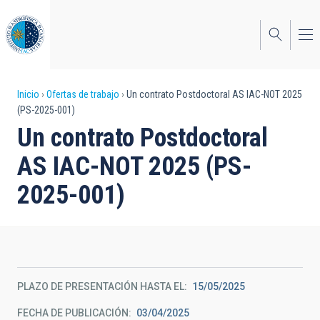
Pasar
al
contenido
principal
Sobrescribir
Inicio
Ofertas de trabajo
Un contrato Postdoctoral AS IAC-NOT 2025
(PS-2025-001)
enlaces
Un contrato Postdoctoral
de
AS IAC-NOT 2025 (PS-
ayuda
2025-001)
a
la
navegación
PLAZO DE PRESENTACIÓN HASTA EL
15/05/2025
FECHA DE PUBLICACIÓN
03/04/2025