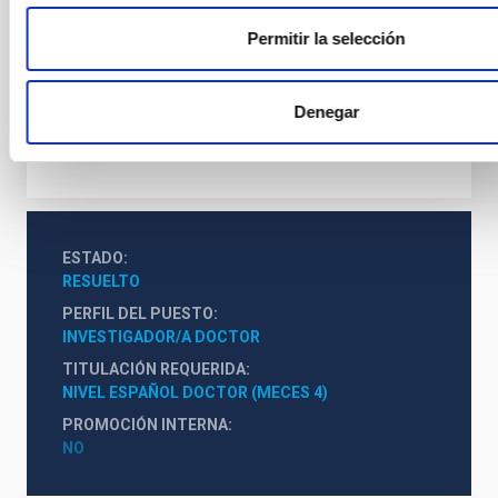
Permitir la selección
Mr.
David
Aguado
Instituto de Astrofísica de Canarias (IAC)
Denegar
Investigador/a PD Ramón y Cajal
ESTADO
RESUELTO
PERFIL DEL PUESTO
INVESTIGADOR/A DOCTOR
TITULACIÓN REQUERIDA
NIVEL ESPAÑOL DOCTOR (MECES 4)
PROMOCIÓN INTERNA
NO