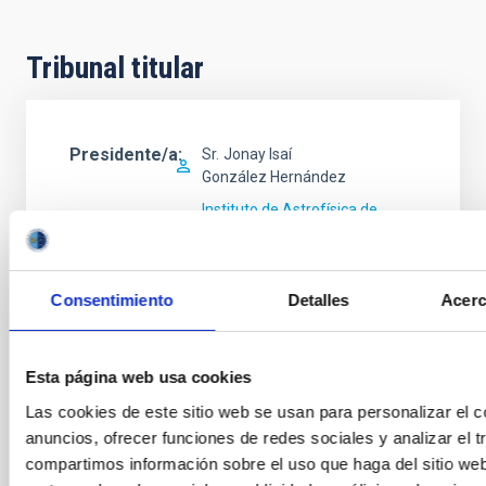
Tribunal titular
Presidente/a
Sr.
Jonay Isaí
González Hernández
Instituto de Astrofísica de
Canarias (IAC)
Coodinador/a Área
Investigación
Consentimiento
Detalles
Acerc
Secretario/a
Ms.
Savita
Mathur
Esta página web usa cookies
Instituto de Astrofísica de
Las cookies de este sitio web se usan para personalizar el c
Canarias (IAC)
anuncios, ofrecer funciones de redes sociales y analizar el t
Científico/a Titular OPIS
compartimos información sobre el uso que haga del sitio we