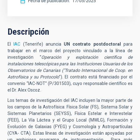
Fecha de publicación
17/05/2025
Descripción
El
IAC
(Tenerife) anuncia
UN contrato postdoctoral
para
trabajar en el marco del proyecto vinculado a la línea de
investigación “
Operación y explotación científica de
instalaciones telescópicas para las Instituciones Usuarias de los
Observatorios de Canarias ("Tratado Internacional de Coop. en
Astrofísica y su Protocolo
”). El contrato está financiado por el
convenio “IAC-NOT”
(P/301503)
, cuyo responsable científico es
el Dr. Alex Oscoz.
Los temas de investigación del IAC incluyen la mayor parte de
los campos de la Astrofísica: Física Solar (FS), Sistema Solar y
Sistemas Planetarios (SEYSS), Física Estelar e Interestelar
(FEEI), La Vía Láctea y el Grupo Local (MWLG), Formación y
Evolución de Galaxias (FYEG) y Cosmología y Astropartículas
(CYA- CTA). Estas líneas de investigación están apoyadas por
un ambicioso programa de instrumentación.
Para más