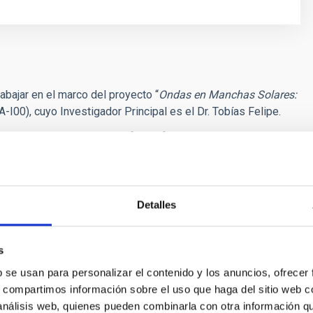
rabajar en el marco del proyecto “
Ondas en Manchas Solares:
0), cuyo Investigador Principal es el Dr. Tobías Felipe.
 de los campos de la Astrofísica:
física solar, sistemas
ción de galaxias, y cosmología y astro-partículas. Estos
trumentación.
En el año 2015 el IAC ha sido seleccionado por
 Ochoa
de investigación, un prestigioso reconocimiento
investigación en España. Para más información sobre el
Detalles
 telescopio GTC de 10,4m, véase en la
web del IAC
.
gación en uno o varios de los siguientes campos:
s
 activas solares con telescopios terrestres y espaciales.
b se usan para personalizar el contenido y los anuncios, ofrecer
s, compartimos información sobre el uso que haga del sitio web 
egiones activas solares.
 análisis web, quienes pueden combinarla con otra información q