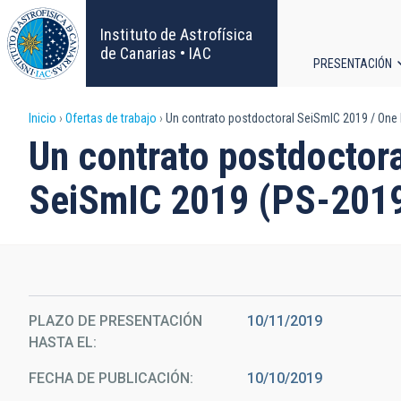
Pasar
al
Instituto de Astrofísica
contenido
de Canarias • IAC
PRESENTACIÓN
principal
Navega
Sobrescribir
Inicio
Ofertas de trabajo
Un contrato postdoctoral SeiSmIC 2019 / One
principa
Un contrato postdoctor
enlaces
SeiSmIC 2019 (PS-201
de
ayuda
a
la
PLAZO DE PRESENTACIÓN
10/11/2019
HASTA EL
navegación
FECHA DE PUBLICACIÓN
10/10/2019