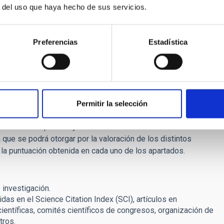
r del uso que haya hecho de sus servicios.
te y un amplio historial de publicaciones en el campo de
Preferencias
Estadística
e deberá estar en posesión del
Grado de
Doctor en
sentación (
10 Noviembre 2019
). Se incluirá copia del título
 ha obtenido dicho título) junto a la solicitud.
No haber
ión en el proceso de selección
.
 constará de dos fases: una primera fase de concurso de
Permitir la selección
lección comprobará y calificará los méritos acreditados
ue se podrá otorgar por la valoración de los distintos
 la puntuación obtenida en cada uno de los apartados.
 investigación.
idas en el Science Citation Index (SCI), artículos en
ientíficas, comités científicos de congresos, organización de
tros.