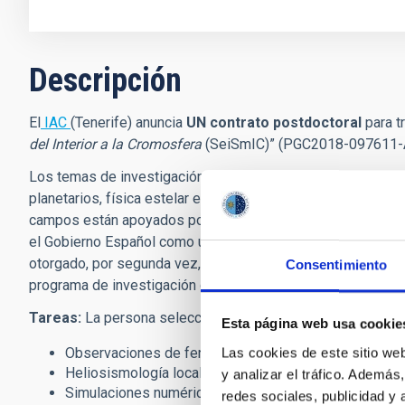
Descripción
El
IAC
(Tenerife) anuncia
UN contrato postdoctoral
para t
del Interior a la Cromosfera
(SeiSmIC)” (PGC2018-097611-A-I0
Los temas de investigación del IAC incluyen la mayor parte
planetarios, física estelar e interestelar, formación y evolu
campos están apoyados por un ambicioso programa de ins
el Gobierno Español como un
Centro de Excelencia Severo
otorgado, por segunda vez, al IAC como centro puntero de 
Consentimiento
programa de investigación del IAC, sus observatorios y el
Tareas:
La persona
seleccionada llevará a cabo su investi
Esta página web usa cookie
Observaciones de fenómenos oscilatorios en regiones
Las cookies de este sitio we
Heliosismología local de manchas solares.
y analizar el tráfico. Ademá
Simulaciones numéricas de propagación de ondas en r
redes sociales, publicidad y