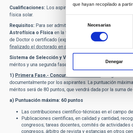
que hayan recopilado a parti
Cualificaciones:
Los aspirantes deben tener un CV excelen
física solar.
Selección
Necesarias
de
Requisitos:
Para ser admitidos en el proceso selectivo, s
consentimiento
Astrofísica o Física
en la fecha de cierre del plazo de pre
de Doctor o certificado (expedido por la Universidad donde se
finalizado el doctorado en plazo, será un motivo de exclus
Sistema de Selección y Valoración:
El proceso selectivo
Denegar
méritos y una segunda fase de entrevista.
1)
Primera Fase.- Concurso de méritos.-
El órgano de se
documentalmente por los aspirantes. La puntuación máxima q
méritos será de 80 puntos, que vendrá dada por la suma de
a) Puntuación máxima: 60 puntos
Las contribuciones científico-técnicas en el campo de
Publicaciones científicas, en calidad y cantidad, recog
congresos; tareas docentes, comités de actividades c
congresos, árbitro de revista y estancias en otros cen