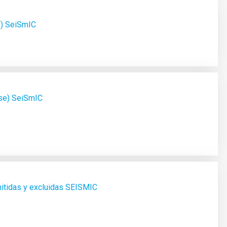
e) SeiSmIC
ase) SeiSmIC
mitidas y excluidas SEISMIC