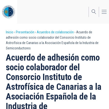
Pasar
al
contenido
principal
Sobrescribir
Inicio
Presentación
Acuerdos de colaboración
Acuerdo de
adhesión como socio colaborador del Consorcio Instituto de
enlaces
Astrofísica de Canarias a la Asociación Española de la Industria de
Semiconductores
de
Acuerdo de adhesión como
ayuda
socio colaborador del
a
Consorcio Instituto de
la
navegación
Astrofísica de Canarias a la
Asociación Española de la
Industria de