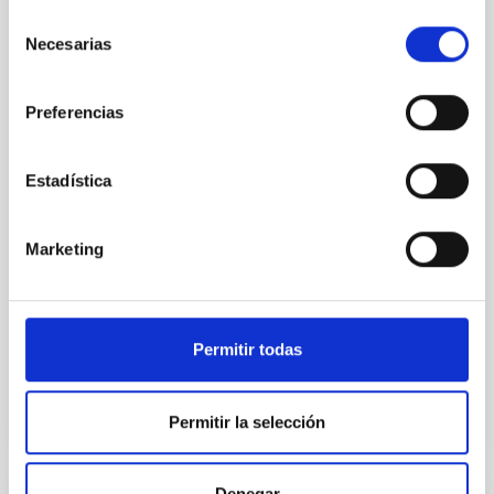
Convenio de colaboración entre el IAC y
Selección
CALSEC para la implementación de
Necesarias
de
iniciativas específicas en campos de
consentimiento
investigación, tecnología e innovación en
Preferencias
el sector de spectroscopía de Rayos
Gamma y sus aplicaciones
Estadística
Establecer un marco de cooperación para la firma de
convenios específicos que faciliten la realización de
proyectos conjuntos en investigación, desarrollo e
Marketing
innovación, especialmente en el campo de la
Fecha en vigor
23/06/2015
-
23/06/2025
No vigente
Permitir todas
Permitir la selección
Denegar