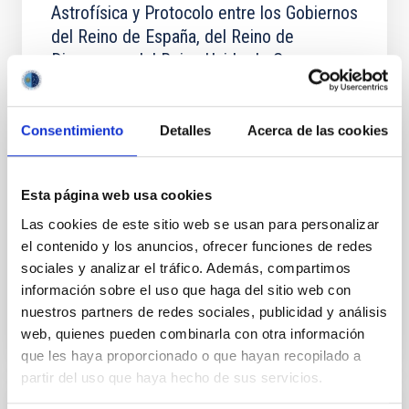
Astrofísica y Protocolo entre los Gobiernos
del Reino de España, del Reino de
Dinamarca, del Reino Unido de Gran
Bretaña e Irlanda del Norte y del Reino de
Suecia, hechos en Santa Cruz de la Palma
(Canarias) el 26 de m
Consentimiento
Detalles
Acerca de las cookies
El Acuerdo de Cooperación Astrofísica, firmado en La
Palma el 26 de mayo de 1979 y suscrito con ocho
Esta página web usa cookies
países europeos, concede a los organismos
firmantes una participación efectiva en la adopción
Las cookies de este sitio web se usan para personalizar
de
el contenido y los anuncios, ofrecer funciones de redes
sociales y analizar el tráfico. Además, compartimos
Vigente
información sobre el uso que haga del sitio web con
nuestros partners de redes sociales, publicidad y análisis
web, quienes pueden combinarla con otra información
que les haya proporcionado o que hayan recopilado a
partir del uso que haya hecho de sus servicios.