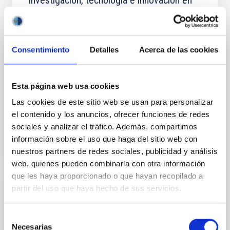
investigación, tecnología e innovación en
el sector de spectroscopía de Rayos
Gamma y sus aplicaciones
Establecer un marco de cooperación para la firma de
Consentimiento
Detalles
Acerca de las cookies
convenios específicos que faciliten la realización de
proyectos conjuntos en investigación, desarrollo e
innovación, especialmente en el campo de la
Esta página web usa cookies
Fecha en vigor
23/06/2015
-
23/06/2025
Las cookies de este sitio web se usan para personalizar
No vigente
el contenido y los anuncios, ofrecer funciones de redes
sociales y analizar el tráfico. Además, compartimos
información sobre el uso que haga del sitio web con
nuestros partners de redes sociales, publicidad y análisis
web, quienes pueden combinarla con otra información
que les haya proporcionado o que hayan recopilado a
partir del uso que haya hecho de sus servicios.
Convenio Marco entre la Universidad
Europea de Canarias y el Instituto de
Selección
Astrofísica de Canarias
Necesarias
de