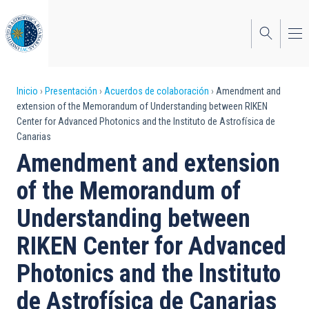
Pasar
al
contenido
principal
Sobrescribir
Inicio
Presentación
Acuerdos de colaboración
Amendment and
extension of the Memorandum of Understanding between RIKEN
enlaces
Center for Advanced Photonics and the lnstituto de Astrofísica de
Canarias
de
Amendment and extension
ayuda
of the Memorandum of
a
Understanding between
la
navegación
RIKEN Center for Advanced
Photonics and the lnstituto
de Astrofísica de Canarias