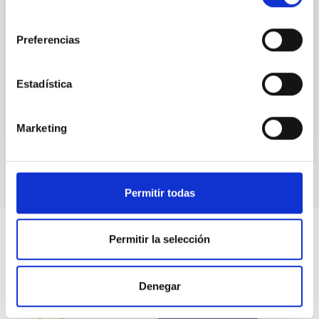
Establecer un marco para la realización en común de
consentimiento
actividades de formación, intercambio de alumnos,
Preferencias
asesoramiento e investigación
Fecha en vigor
23/06/2014
-
23/06/2024
Estadística
No vigente
Marketing
Permitir todas
Permitir la selección
Denegar