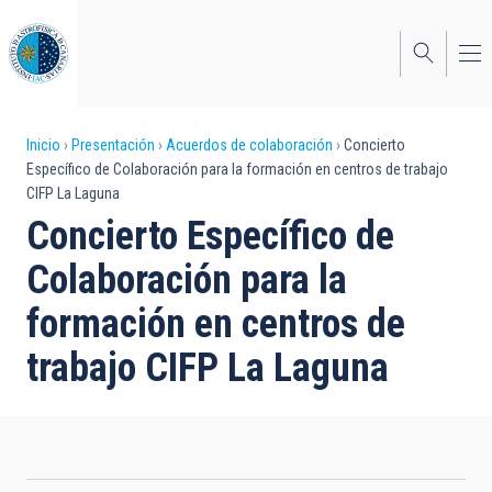
Pasar
al
contenido
principal
Sobrescribir
Inicio
Presentación
Acuerdos de colaboración
Concierto
Específico de Colaboración para la formación en centros de trabajo
enlaces
CIFP La Laguna
de
Concierto Específico de
ayuda
Colaboración para la
a
formación en centros de
la
trabajo CIFP La Laguna
navegación