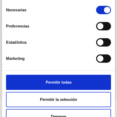
Selección
el Instituto de Astrofísica de Canarias y la
Necesarias
de
Universidad Carlos III Madrid
consentimiento
Establecer la colaboración entre la UC3M y el IAC
Preferencias
para que alumnos del Grado en Humanidades y
Periodismo de la UC3M puedan realizar prácticas en
el IAC.
Estadística
Fecha en vigor
18/03/2019
-
18/03/2023
No vigente
Marketing
Permitir todas
Permitir la selección
Denegar