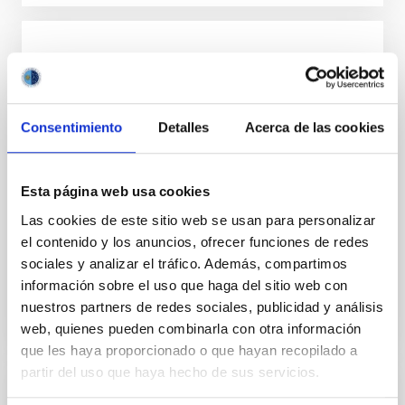
lnternship agreement between The Haute
école des art du Rhin and lnstituto de
Astrofísica de Canarias
Consentimiento
Detalles
Acerca de las cookies
This internship will have as main aim to ensure the
practical application of the teaching provided by The
Haute école des art du Rhin. The hosting organisation
Esta página web usa cookies
should enlrust the trainee with tasks
Las cookies de este sitio web se usan para personalizar
Fecha en vigor
20/05/2019
-
23/08/2019
el contenido y los anuncios, ofrecer funciones de redes
No vigente
sociales y analizar el tráfico. Además, compartimos
información sobre el uso que haga del sitio web con
nuestros partners de redes sociales, publicidad y análisis
web, quienes pueden combinarla con otra información
que les haya proporcionado o que hayan recopilado a
partir del uso que haya hecho de sus servicios.
Convenio de cooperación educativa entre