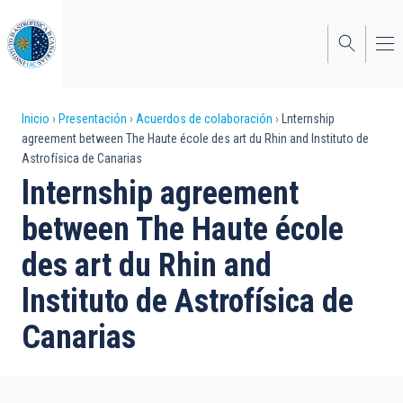
Pasar
al
contenido
principal
Sobrescribir
Inicio
Presentación
Acuerdos de colaboración
Lnternship
agreement between The Haute école des art du Rhin and lnstituto de
enlaces
Astrofísica de Canarias
de
lnternship agreement
ayuda
between The Haute école
a
des art du Rhin and
la
lnstituto de Astrofísica de
navegación
Canarias