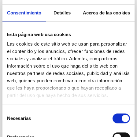
periodo de vigencia del convenio, al alumnado que se
Consentimiento
Detalles
Acerca de las cookies
Fecha en vigor
22/10/2019
-
22/10/2023
No vigente
Esta página web usa cookies
Las cookies de este sitio web se usan para personalizar
el contenido y los anuncios, ofrecer funciones de redes
sociales y analizar el tráfico. Además, compartimos
información sobre el uso que haga del sitio web con
nuestros partners de redes sociales, publicidad y análisis
Convenio de cooperación educativa entre
web, quienes pueden combinarla con otra información
el Instituto de Astrofísica de Canarias y la
que les haya proporcionado o que hayan recopilado a
Universidad Carlos III Madrid
partir del uso que haya hecho de sus servicios.
Establecer la colaboración entre la UC3M y el IAC
para que alumnos del Grado en Humanidades y
Selección
Periodismo de la UC3M puedan realizar prácticas en
Necesarias
de
el IAC.
consentimiento
Fecha en vigor
18/03/2019
-
18/03/2023