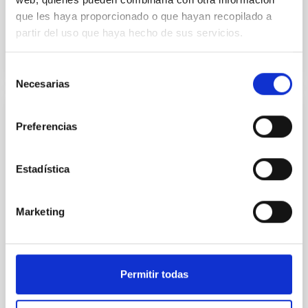
Vigente
que les haya proporcionado o que hayan recopilado a
partir del uso que haya hecho de sus servicios.
Selección
Necesarias
de
consentimiento
Acuerdo para la instalación del Telescopio
Preferencias
de Treinta Metros (TMT) en el
Observatorio del Roque de los Muchachos
Estadística
entre el IAC y el TMT International
Observatory LLC
Marketing
Regular las condiciones para la instalación del TMT
en el ORM, su futura operación y, cuando así se
decida de mutuo acuerdo, su demolición, retirada y
restauración del emplazamiento
Permitir todas
Fecha en vigor
29/03/2017
-
29/03/2021