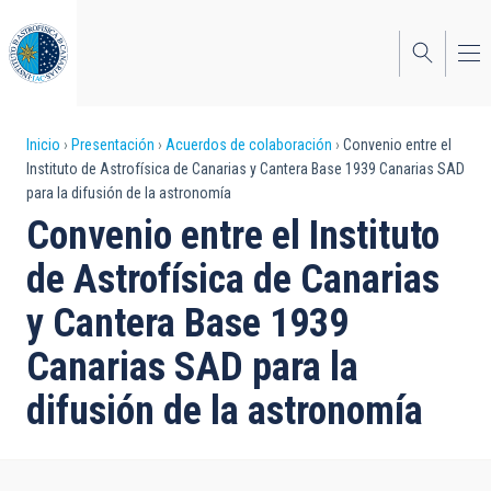
Pasar
al
contenido
principal
Sobrescribir
Inicio
Presentación
Acuerdos de colaboración
Convenio entre el
Instituto de Astrofísica de Canarias y Cantera Base 1939 Canarias SAD
enlaces
para la difusión de la astronomía
de
Convenio entre el Instituto
ayuda
de Astrofísica de Canarias
a
y Cantera Base 1939
la
Canarias SAD para la
navegación
difusión de la astronomía