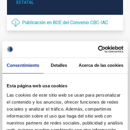
ESTATAL
Publicación en BOE del Convenio CBC-IAC
Otros convenios relacionados
Consentimiento
Detalles
Acerca de las cookies
Acuerdo de explotación científica de los
Esta página web usa cookies
telescopios William Herschel e Isaac
Newton entre el Instituto de Astrofísica de
Las cookies de este sitio web se usan para personalizar
el contenido y los anuncios, ofrecer funciones de redes
Canarias (IAC) y Science and Technology
sociales y analizar el tráfico. Además, compartimos
Facilities Council (STFC) y la Nederlandese
información sobre el uso que haga del sitio web con
Organisatie voor Wetenschappelijk
nuestros partners de redes sociales, publicidad y análisis
Onderzoek (NWO)
web, quienes pueden combinarla con otra información