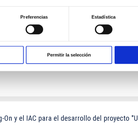
copio de Treinta Metros (TMT) en el Observator
Preferencias
Estadística
 LLC
n el ORM, su futura operación y, cuando así se decida de mutuo ac
Permitir la selección
On y el IAC para el desarrollo del proyecto "U