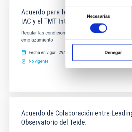
Selección
Acuerdo para la instalación del Teles
Necesarias
de
IAC y el TMT International Observatory
consentimiento
Regular las condiciones para la instalación del TMT e
emplazamiento
Denegar
Fecha en vigor
29/03/2017
-
29/03/2021
No vigente
Acuerdo de Colaboración entre Leading-
Observatorio del Teide.