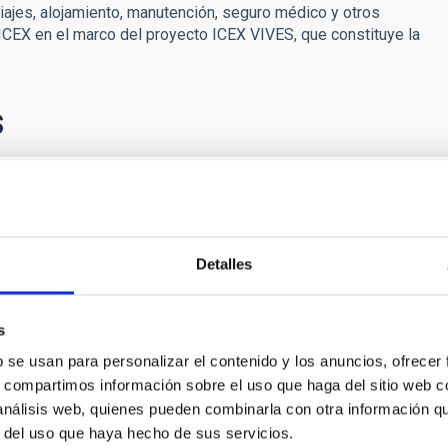
iajes, alojamiento, manutención, seguro médico y otros
 ICEX en el marco del proyecto ICEX VIVES, que constituye la
s
os telescopios William Herschel e Isaac Newton 
gy Facilities Council (STFC) y la Nederlandese
Detalles
s
b se usan para personalizar el contenido y los anuncios, ofrecer
s, compartimos información sobre el uso que haga del sitio web 
 análisis web, quienes pueden combinarla con otra información q
r del uso que haya hecho de sus servicios.