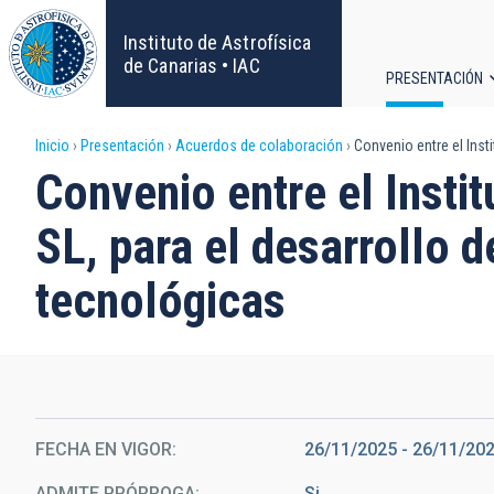
Pasar
al
Instituto de Astrofísica
contenido
de Canarias • IAC
PRESENTACIÓN
principal
Navega
Sobrescribir
Inicio
Presentación
Acuerdos de colaboración
Convenio entre el Insti
principa
Convenio entre el Instit
enlaces
SL, para el desarrollo 
de
tecnológicas
ayuda
a
la
navegación
FECHA EN VIGOR
26/11/2025
-
26/11/20
ADMITE PRÓRROGA
Si