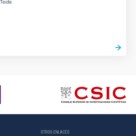
 Teide.
OTROS ENLACES