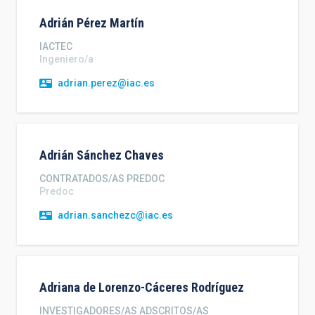
Adrián
Pérez Martín
IACTEC
Ingeniero/a
adrian.perez@iac.es
Adrián
Sánchez Chaves
CONTRATADOS/AS PREDOC
Predoc
adrian.sanchezc@iac.es
Adriana de
Lorenzo-Cáceres Rodríguez
INVESTIGADORES/AS ADSCRITOS/AS