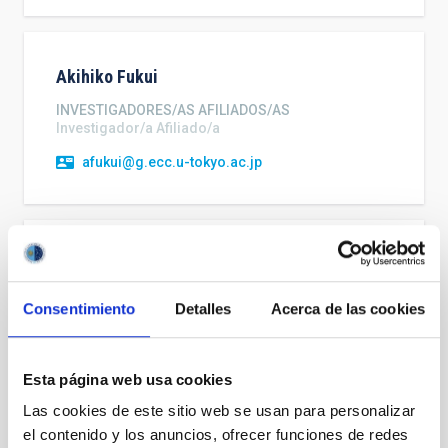
Akihiko
Fukui
INVESTIGADORES/AS AFILIADOS/AS
Investigador/a Afiliado/a
afukui@g.ecc.u-tokyo.ac.jp
Alba
Crespo Pérez
CONTRATADOS/AS PREDOC
Consentimiento
Detalles
Acerca de las cookies
PredocFPU-21
alba.crespo.perez@iac.es
Esta página web usa cookies
Las cookies de este sitio web se usan para personalizar
el contenido y los anuncios, ofrecer funciones de redes