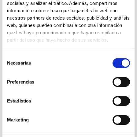
Alba
Cruz Torres
sociales y analizar el tráfico. Además, compartimos
información sobre el uso que haga del sitio web con
SERVICIOS INFORMÁTICOS STIC
Ingeniero/a
nuestros partners de redes sociales, publicidad y análisis
web, quienes pueden combinarla con otra información
alba.cruz@iac.es
que les haya proporcionado o que hayan recopilado a
partir del uso que haya hecho de sus servicios.
Selección
Alba
Casasbuenas Corral
Necesarias
de
CONTRATADOS/AS PREDOC
consentimiento
PredocIAC-24
Preferencias
alba.casasbuenas@iac.es
Estadística
Alberto
Canino Rodríguez
Marketing
ESPACIO
Técnico/a Taller