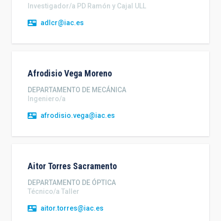
Investigador/a PD Ramón y Cajal ULL
adlcr@iac.es
Afrodisio
Vega Moreno
DEPARTAMENTO DE MECÁNICA
Ingeniero/a
afrodisio.vega@iac.es
Aitor
Torres Sacramento
DEPARTAMENTO DE ÓPTICA
Técnico/a Taller
aitor.torres@iac.es