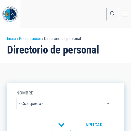
Pasar
al
contenido
principal
Sobrescribir
Inicio
Presentación
Directorio de personal
Directorio de personal
enlaces
de
ayuda
a
la
NOMBRE
navegación
UNIDAD ORGANIZATIVA