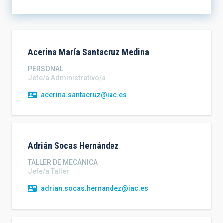
ORDENAR
ORDEN
Acerina María
Santacruz Medina
PERSONAL
Jefe/a Administrativo/a
acerina.santacruz@iac.es
Adrián
Socas Hernández
TALLER DE MECÁNICA
Jefe/a Taller
adrian.socas.hernandez@iac.es