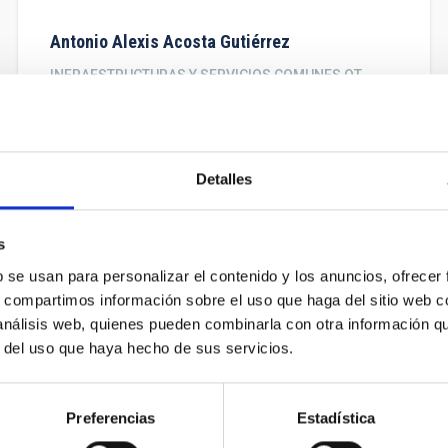
Antonio Alexis
Acosta Gutiérrez
INFRAESTRUCTURAS Y SERVICIOS COMUNES OT
Técnico/a Mto. General Observatorio
antonio.alexis.acosta@iac.es
Detalles
Arianna
Di Cintio
s
INVESTIGADORES/AS ADSCRITOS/AS
b se usan para personalizar el contenido y los anuncios, ofrecer
PROF.UN.LAB.ULL
s, compartimos información sobre el uso que haga del sitio web 
adicintio@iac.es
 análisis web, quienes pueden combinarla con otra información q
r del uso que haya hecho de sus servicios.
Preferencias
Estadística
mera
Página
‹‹
Página
1
Página
2
Página
3
Página
4
Página
5
Página
6
Página
7
Página
8
Página
9
…
ina
anterior
actual