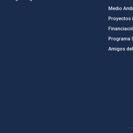
Medio Ambi
Proyectos i
Financiaci
Programa 
Amigos del
PostFooter > Newsletter link