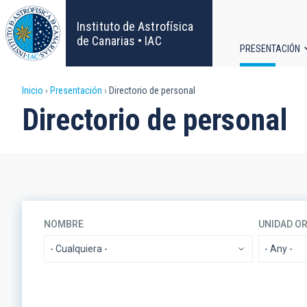
Pasar
al
Instituto de Astrofísica
contenido
de Canarias • IAC
PRESENTACIÓN
principal
Navega
Sobrescribir
Inicio
Presentación
Directorio de personal
principa
Directorio de personal
enlaces
de
ayuda
a
NOMBRE
UNIDAD O
la
- Cualquiera -
- Any -
navegación