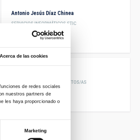
Antonio Jesús
Díaz Chinea
SERVICIOS INFORMÁTICOS STIC
Jefe/a Departamento
antonio.diaz@iac.es
Acerca de las cookies
Artemio
Herrero Davo
INVESTIGADORES/AS ADSCRITOS/AS
 funciones de redes sociales
Catedrático/a ULL
con nuestros partners de
ahd@iac.es
ue les haya proporcionado o
Marketing
Siguiente
››
última
»
página
página