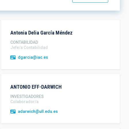
Antonia Delia
García Méndez
CONTABILIDAD
Jefe/a Contabilidad
dgarcia@iac.es
ANTONIO
EFF-DARWICH
INVESTIGADORES
Colaborador/a
adarwich@ull.edu.es