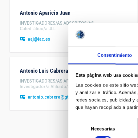
Antonio
Aparicio Juan
INVESTIGADORES/AS ADSCRITOS/AS
Catedrático/a ULL
aaj@iac.es
Consentimiento
Antonio Luis
Cabrera Lavers
Esta página web usa cookie
INVESTIGADORES/AS AFILIADOS/AS
Las cookies de este sitio we
Investigador/a Afiliado/a
y analizar el tráfico. Ademá
antonio.cabrera@gtc.iac.es
redes sociales, publicidad y
que hayan recopilado a parti
Selección
Paginación
Necesarias
de
Pri
«
pág
consentimiento