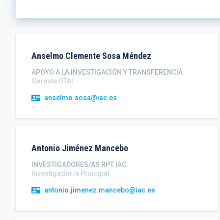
Anselmo Clemente
Sosa Méndez
APOYO A LA INVESTIGACIÓN Y TRANSFERENCIA
Gerente OTAI
anselmo.sosa@iac.es
Antonio
Jiménez Mancebo
INVESTIGADORES/AS RPT IAC
Investigador/a Principal
antonio.jimenez.mancebo@iac.es