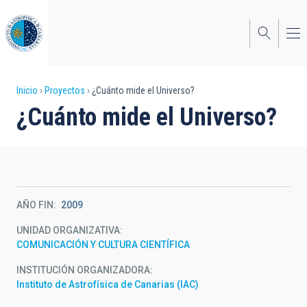
Pasar
al
contenido
principal
Sobrescribir
Inicio
Proyectos
¿Cuánto mide el Universo?
¿Cuánto mide el Universo?
enlaces
de
ayuda
a
AÑO FIN
2009
la
UNIDAD ORGANIZATIVA
navegación
COMUNICACIÓN Y CULTURA CIENTÍFICA
INSTITUCIÓN ORGANIZADORA
Instituto de Astrofísica de Canarias (IAC)