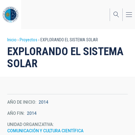
Pasar
al
contenido
principal
Sobrescribir
Inicio
Proyectos
EXPLORANDO EL SISTEMA SOLAR
EXPLORANDO EL SISTEMA
enlaces
SOLAR
de
ayuda
a
la
AÑO DE INICIO
2014
navegación
AÑO FIN
2014
UNIDAD ORGANIZATIVA
COMUNICACIÓN Y CULTURA CIENTÍFICA