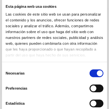
Esta página web usa cookies
NATE: Ciencia que une bajo los eclipses
Las cookies de este sitio web se usan para personalizar
el contenido y los anuncios, ofrecer funciones de redes
El proyecto NATE abarca dos eclipses, tres países—
sociales y analizar el tráfico. Además, compartimos
España, Marruecos y Estados Unidos—científicos,
información sobre el uso que haga del sitio web con
estudiantes y voluntarios (científicos ciudadanos), la
nuestros partners de redes sociales, publicidad y análisis
España vaciada y el espacio insular ultra-periférico,
web, quienes pueden combinarla con otra información
en una labor compartida de conocimiento. El
proyecto North African Telescope Eclipse (NATE),
que les haya proporcionado o que hayan recopilado a
liderado por el Instituto de Astrofísica de
partir del uso que haya hecho de sus servicios.
Valentín Juan
Martínez Pillet
Selección
En ejecución
Necesarias
de
consentimiento
Preferencias
Estadística