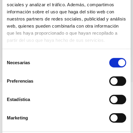
sociales y analizar el tráfico. Además, compartimos
Canarias adopta celebrando el Año del Cielo en el
marco del Septenio. EL CIELO puede dar lugar no
información sobre el uso que haga del sitio web con
nuestros partners de redes sociales, publicidad y análisis
Alfredo Rafael Rosenberg González
web, quienes pueden combinarla con otra información
que les haya proporcionado o que hayan recopilado a
Cerrado
partir del uso que haya hecho de sus servicios.
Selección
Necesarias
de
consentimiento
Preferencias
Estadística
Marketing