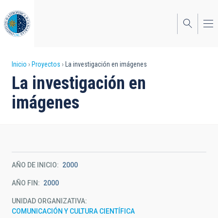
Pasar
al
contenido
principal
Sobrescribir
Inicio
Proyectos
La investigación en imágenes
La investigación en
enlaces
imágenes
de
ayuda
a
la
AÑO DE INICIO
2000
navegación
AÑO FIN
2000
UNIDAD ORGANIZATIVA
COMUNICACIÓN Y CULTURA CIENTÍFICA