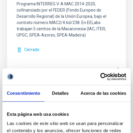
Programa INTERREG V-A MAC 2014-2020,
cofinanciado por el FEDER (Fondo Europeo de
Desarrollo Regional) de la Unión Europea, bajo el
contrato número MAC2/4.6d/238. En EELabs
trabajan 5 centros de la Macaronesia (IAC, ITER,
UPGC, SPEA-Azores, SPEA-Madeira)
Cerrado
Consentimiento
Detalles
Acerca de las cookies
El Cielo
El Gobierno de Canarias se encuentra inmerso en la
ejecución del programa Septenio, puesto en marcha
Esta página web usa cookies
el pasado año. En este 2009 se ha sumado a la
Las cookies de este sitio web se usan para personalizar
iniciativa de la Unión Astronómica Internacional que
el contenido y los anuncios, ofrecer funciones de redes
lo declaró Año Internacional de la Astronomía, y que