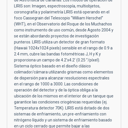
LIRIS son: Imagen, espectroscopía, multiobjetos,
coronografía y polarimetría LIRIS está operando en el
foco Cassegrain del Telescopio “William Herschel”
(WHT), en el Observatorio del Roque de los Muchachos
como instrumento de uso común, desde Agosto 2004 y
se están abordando proyectos de investigación
punteros. LIRIS utiliza un detector de gran formato
(Hawaii 1024x1024 pixels) sensible en el rango de 0.9 a
2.4 mm, cubre las bandas fotométricas J, H y K y
proporciona un campo de 4.2’x4.2’ (0.25 ”/píxel).
Sistema óptico basado en el diseño clásico
colimador/cámara utilizando grismas como elementos
de dispersión para alcanzar resoluciones espectrales
en el rango de 1000 a 3000. Las condiciones de
operación del detector y de la óptica obliga a la
ubicación de los mismos en el interior de un tanque que
garantice las condiciones criogénicas requeridas (ej.
Temperatura detector 70K). LIRIS está dotado de dos
sistemas de enfriamiento, un pre-enfriamiento con
nitrógeno líquido y un sistema de enfriamiento basado
en un ciclo cerrado que permite bajar a las