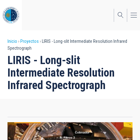
Pasar
al
contenido
principal
Sobrescribir
Inicio
Proyectos
LIRIS - Long-slit Intermediate Resolution Infrared
Spectrograph
enlaces
LIRIS - Long-slit
de
Intermediate Resolution
ayuda
Infrared Spectrograph
a
la
navegación