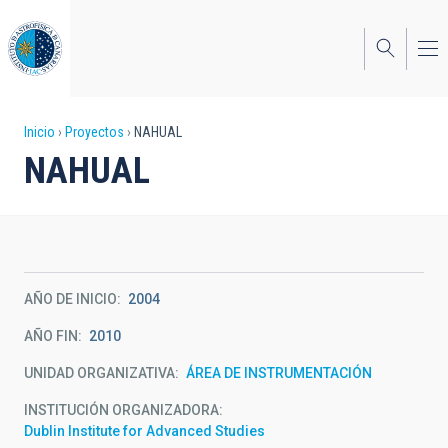
Pasar
al
contenido
principal
Sobrescribir
Inicio
Proyectos
NAHUAL
NAHUAL
enlaces
de
ayuda
a
AÑO DE INICIO
2004
la
AÑO FIN
2010
navegación
UNIDAD ORGANIZATIVA
ÁREA DE INSTRUMENTACIÓN
INSTITUCIÓN ORGANIZADORA
Dublin Institute for Advanced Studies