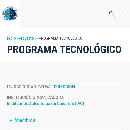
Pasar
al
contenido
principal
Sobrescribir
Inicio
Proyectos
PROGRAMA TECNOLÓGICO
PROGRAMA TECNOLÓGICO
enlaces
de
ayuda
a
UNIDAD ORGANIZATIVA
DIRECCIÓN
la
INSTITUCIÓN ORGANIZADORA
navegación
Instituto de Astrofísica de Canarias (IAC)
Miembros