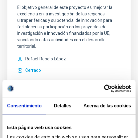
El objetivo general de este proyecto es mejorar la
excelencia en la investigación de las regiones
ultraperiféricas y su potencial de innovación para
fortalecer su participación en los proyectos de
investigación e innovación financiados por la UE,
vinculando estas actividades con el desarrollo
territorial.
Rafael
Rebolo López
Cerrado
Consentimiento
Detalles
Acerca de las cookies
IACTEC Grandes Telescopios: El
Telescopio Solar Europeo - EST
Esta página web usa cookies
Las cookies de este sitio web se usan para personalizar
El Telescopio Solar Europeo (EST) (
http://www.est-