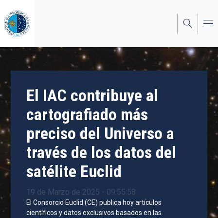
Pasar
al
contenido
principal
El IAC contribuye al
cartografiado más
preciso del Universo a
través de los datos del
satélite Euclid
19 de Marzo de 2025 - 09:55:58
El Consorcio Euclid (CE) publica hoy artículos
científicos y datos exclusivos basados en las