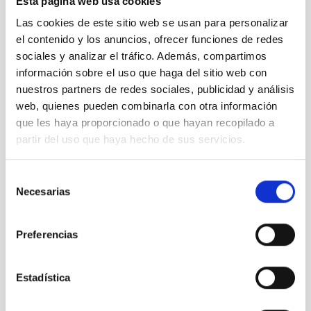
Esta página web usa cookies
Islas Canarias.
Las cookies de este sitio web se usan para personalizar
En el nuevo cuatrienio 2020 - 2024, el IAC potenciará el
el contenido y los anuncios, ofrecer funciones de redes
desarrollo de su línea de Instrumentación Astrofísica y las
sociales y analizar el tráfico. Además, compartimos
líneas de investigación de Física Solar, Exploración de la
información sobre el uso que haga del sitio web con
diversidad de los Sistemas Planetarios, Física Estelar y del
nuestros partners de redes sociales, publicidad y análisis
Medio Interestelar, la Vía Láctea y el Grupo Local, Evolución de
web, quienes pueden combinarla con otra información
Galaxias, y Astrofísica de Altas Energías y Cosmología. El
que les haya proporcionado o que hayan recopilado a
programa permitirá, además, la puesta en práctica de un
Programa de Recursos Humanos competitivo a nivel
partir del uso que haya hecho de sus servicios.
internacional mediante la incorporación al IAC de una docena
de investigadores postdoctorales, varios ingenieros y gestores,
Selección
complementados por una quincena de estudiantes
Necesarias
de
predoctorales.
consentimiento
Preferencias
Estadística