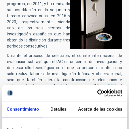
programa, en 2011, y ha renovado
su acreditación en la segunda y
tercera convocatorias, en 2016 y
2020, respectivamente, siendo
uno de los seis centros de
investigación españoles que han
obtenido la distinción durante tres
períodos consecutivos.
Durante el proceso de selección, el comité internacional de
evaluación subrayó que el IAC es un centro de investigación y
de desarrollo tecnológico en el que su personal científico no
solo realiza labores de investigación teórica y observacional,
sino que también lidera la construcción de telescopios e
instrumentación avanzada. El telescopio de 10.4m
GTC
, el
mayor telescopio óptico, construido bajo los auspicios del IAC,
constituye el mejor ejemplo de esta sinergia. El IAC también
participa en la explotación científica y en el desarrollo de
Consentimiento
Detalles
Acerca de las cookies
instrumentos para el Observatorio Europeo Austral (ESO), así
como en diversos telescopios espaciales y misiones de la
Agencia Espacial Europea (ESA). También gestiona los
observatorios del Teide y del Roque de los Muchachos, en las