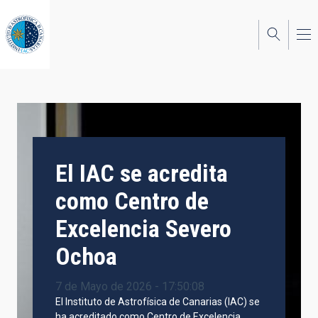
Pasar
al
contenido
principal
El IAC se acredita
como Centro de
Excelencia Severo
Ochoa
7 de Mayo de 2026 - 17:50:08
El Instituto de Astrofísica de Canarias (IAC) se
ha acreditado como Centro de Excelencia