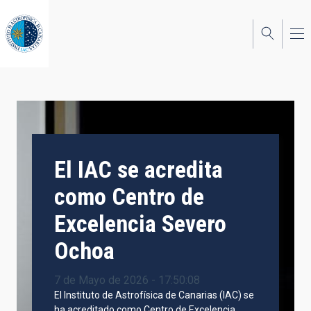
Pasar
al
contenido
principal
El IAC se acredita
como Centro de
Excelencia Severo
Ochoa
7 de Mayo de 2026 - 17:50:08
El Instituto de Astrofísica de Canarias (IAC) se
ha acreditado como Centro de Excelencia