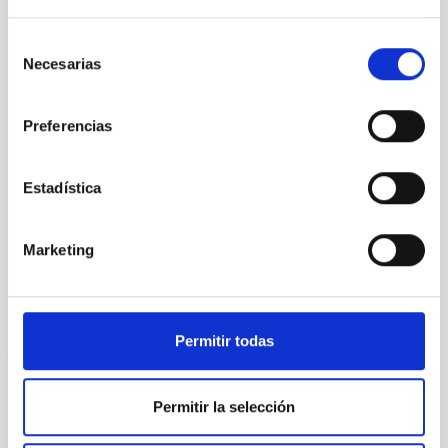
distante jamás observada y su
existencia desafía el actual
Selección
modelo de formación y
Necesarias
de
evolución galáctica. El
consentimiento
descubrimiento, realizado con
datos del telescopio espacial
Preferencias
James Webb (JWST), se
publica en la revista Nature . En
astrofísica, el estudio de la
Estadística
Fecha de publicación
08/11/2023 - 16:00
Marketing
Permitir todas
NOTA DE PRENSA
Permitir la selección
Primeras imágenes del