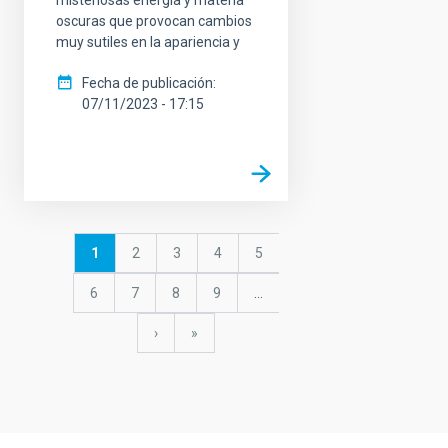
oscuras que provocan cambios
muy sutiles en la apariencia y
Fecha de publicación
07/11/2023 - 17:15
Paginación
Página
1
Página
2
Página
3
Página
4
Página
5
actual
Página
6
Página
7
Página
8
Página
9
…
Siguiente
›
última
»
página
página