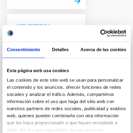
NOTA DE PRENSA
Descubren la galaxia
espiral barrada más
Consentimiento
Detalles
Acerca de las cookies
lejana hasta la fecha
Un equipo científico
internacional, en el que
Esta página web usa cookies
participan investigadores del
Las cookies de este sitio web se usan para personalizar
Instituto de Astrofísica de
Canarias (IAC) y la Universidad
el contenido y los anuncios, ofrecer funciones de redes
de La Laguna (ULL), halla una
sociales y analizar el tráfico. Además, compartimos
galaxia espiral barrada análoga
información sobre el uso que haga del sitio web con
a la Vía Láctea en el Universo
nuestros partners de redes sociales, publicidad y análisis
temprano, cuando éste tenía
web, quienes pueden combinarla con otra información
sólo un 15% de su edad actual.
que les haya proporcionado o que hayan recopilado a
Denominada ceers-2112, es la
partir del uso que haya hecho de sus servicios.
galaxia espiral barrada más