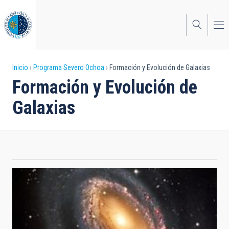
Pasar
al
contenido
principal
Sobrescribir
Inicio
Programa Severo Ochoa
Formación y Evolución de Galaxias
Formación y Evolución de
enlaces
Galaxias
de
ayuda
a
la
navegación