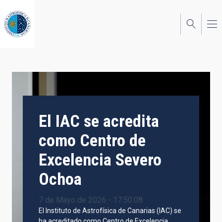
Pasar
al
contenido
principal
El IAC se acredita
como Centro de
Excelencia Severo
Ochoa
7 de Mayo de 2026 - 17:50:08
El Instituto de Astrofísica de Canarias (IAC) se
ha acreditado como Centro de Excelencia