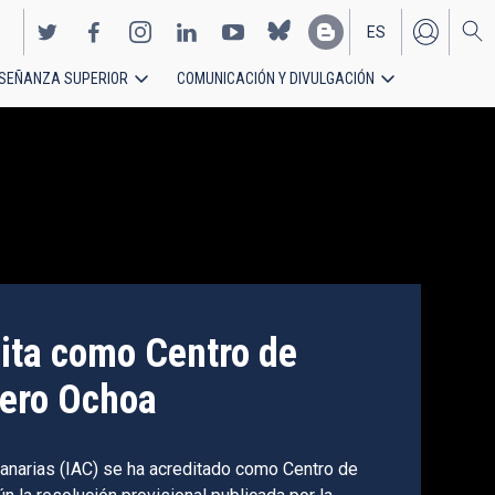
ES
SEÑANZA SUPERIOR
COMUNICACIÓN Y DIVULGACIÓN
EN
dita como Centro de
uye al cartografiado más
vero Ochoa
verso a través de los
ite Euclid
 Canarias (IAC) se ha acreditado como Centro de
58