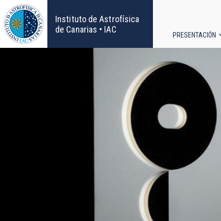
Pasar
al
Instituto de Astrofísica
contenido
de Canarias • IAC
PRESENTACIÓN
principal
Navega
principa