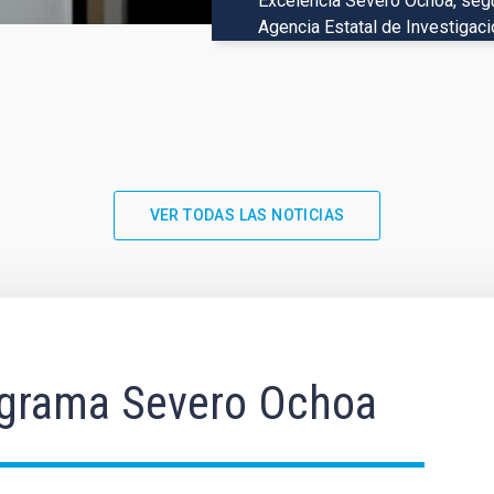
Excelencia Severo Ochoa, según
El Consorcio Euclid (CE) public
Agencia Estatal de Investigaci
basados en las observaciones 
resultados científicos incluyen
VER TODAS LAS NOTICIAS
grama Severo Ochoa