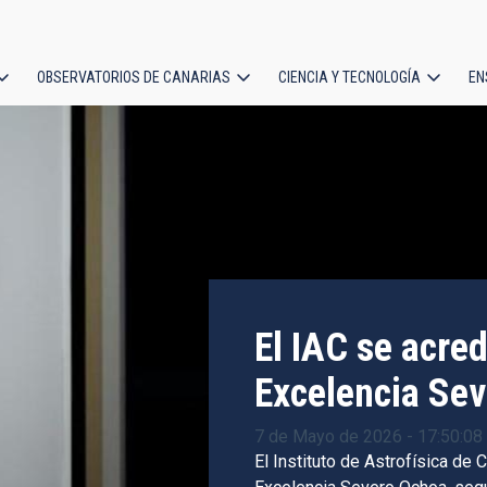
OBSERVATORIOS DE CANARIAS
CIENCIA Y TECNOLOGÍA
EN
ción
l
El IAC se acre
El IAC contrib
Excelencia Se
preciso del Uni
datos del satél
7 de Mayo de 2026 - 17:50:08
El Instituto de Astrofísica de
19 de Marzo de 2025 - 09:55: