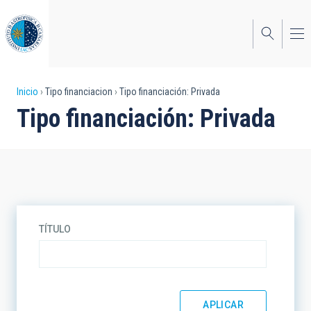
Pasar
al
contenido
principal
Sobrescribir
Inicio
Tipo financiacion
Tipo financiación: Privada
Tipo financiación: Privada
enlaces
de
ayuda
a
la
TÍTULO
navegación