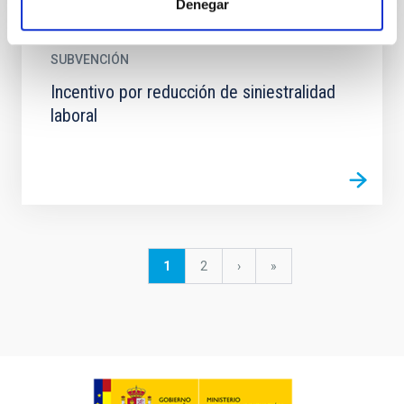
Denegar
SUBVENCIÓN
Incentivo por reducción de siniestralidad
laboral
Paginación
Página
1
Página
2
Siguiente
›
última
»
actual
página
página