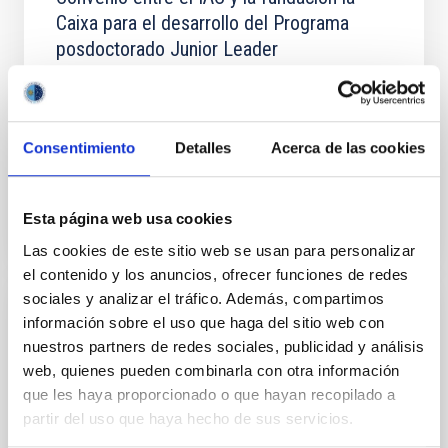
Caixa para el desarrollo del Programa
posdoctorado Junior Leader
On June 6, 2024, the “la Caixa” Foundation and the
Institute of Astrophysics of the Canary Islands have
signed the agreement for the development of the
Junior...
Consentimiento
Detalles
Acerca de las cookies
Esta página web usa cookies
Las cookies de este sitio web se usan para personalizar
el contenido y los anuncios, ofrecer funciones de redes
sociales y analizar el tráfico. Además, compartimos
información sobre el uso que haga del sitio web con
SUBVENCIÓN
nuestros partners de redes sociales, publicidad y análisis
Convenio entre el IAC, la Fundación
web, quienes pueden combinarla con otra información
CajaCanarias y la Fundación Bancaria «La
que les haya proporcionado o que hayan recopilado a
Caixa», para el desarrollo de un Programa
partir del uso que haya hecho de sus servicios.
de Soporte Técnico y Administrativo en las