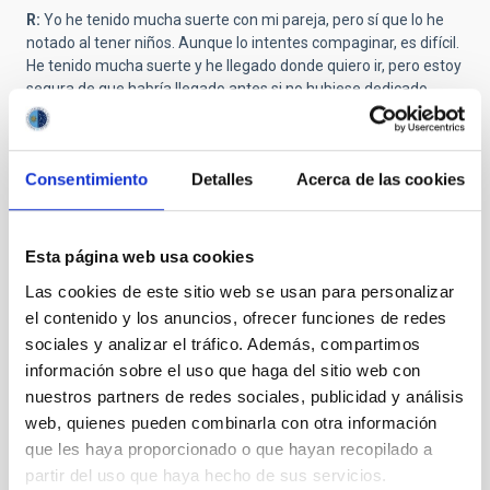
R:
Yo he tenido mucha suerte con mi pareja, pero sí que lo he
notado al tener niños. Aunque lo intentes compaginar, es difícil.
He tenido mucha suerte y he llegado donde quiero ir, pero estoy
segura de que habría llegado antes si no hubiese dedicado
tiempo a los niños. No quiero decir que lo lamente en absoluto.
Me parece que es muy importante, pero creo que pasa. Cuando
quieres tener niños, es una cosa de varios. Es un periodo de tu
Consentimiento
Detalles
Acerca de las cookies
vida muy pequeño, pero que puede afectarte mucho
profesionalmente. Tengo amigas en Galicia que no volvieron a
la investigación. Tuvieron niños y se quedaron allí. Veo que eso
es algo que hay que mejorar, aunque creo que ya se ha
Esta página web usa cookies
avanzado y ahora hay guarderías y tiempo flexible.
Las cookies de este sitio web se usan para personalizar
En cualquier caso,te tienes que sentir a gusto con lo que estás
el contenido y los anuncios, ofrecer funciones de redes
haciendo. Yo creo que pasé mucho tiempo con mis niños, pero
sociales y analizar el tráfico. Además, compartimos
siempre tienes este momento de culpabilidad. Que no puedes ir
información sobre el uso que haga del sitio web con
a una de sus actividades o no puedes estar allí, y es más difícil
nuestros partners de redes sociales, publicidad y análisis
cuando son los niños pequeños. Creo que, cuando son
web, quienes pueden combinarla con otra información
mayores, ya te aprecian de otra forma. Yo quiero pensar que
los míos ahora están un poco orgullosos de mí o lo entienden
que les haya proporcionado o que hayan recopilado a
mejor. Pero, cuando son pequeños, no. El papá y la mamá son lo
partir del uso que haya hecho de sus servicios.