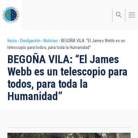
Pasar
al
contenido
principal
Sobrescribir
Inicio
Divulgación
Noticias
BEGOÑA VILA: “El James Webb es un
telescopio para todos, para toda la Humanidad”
enlaces
BEGOÑA VILA: “El James
de
Webb es un telescopio para
ayuda
todos, para toda la
a
Humanidad”
la
navegación