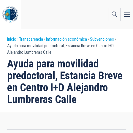
Pasar
al
contenido
principal
Sobrescribir
Inicio
Transparencia
Información económica
Subvenciones
Ayuda para movilidad predoctoral, Estancia Breve en Centro I+D
enlaces
Alejandro Lumbreras Calle
de
Ayuda para movilidad
ayuda
predoctoral, Estancia Breve
a
en Centro I+D Alejandro
la
Lumbreras Calle
navegación