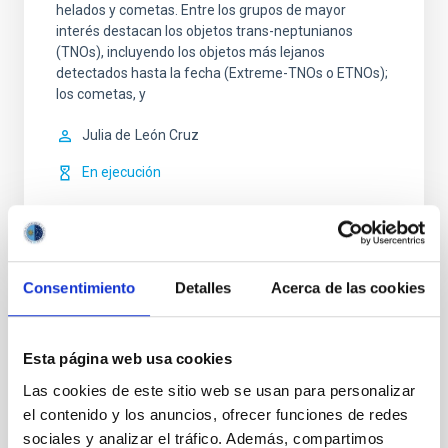
helados y cometas. Entre los grupos de mayor
interés destacan los objetos trans-neptunianos
(TNOs), incluyendo los objetos más lejanos
detectados hasta la fecha (Extreme-TNOs o ETNOs);
los cometas, y
Julia de
León Cruz
En ejecución
Consentimiento
Detalles
Acerca de las cookies
VIGENCIA
NO VIGENTE
Esta página web usa cookies
ÁMBITO
Las cookies de este sitio web se usan para personalizar
REGIONAL
el contenido y los anuncios, ofrecer funciones de redes
TIPO DE FINANCIACIÓN
sociales y analizar el tráfico. Además, compartimos
PÚBLICA