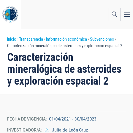
Pasar
al
contenido
principal
Sobrescribir
Inicio
Transparencia
Información económica
Subvenciones
Caracterización mineralógica de asteroides y exploración espacial 2
enlaces
Caracterización
de
mineralógica de asteroides
ayuda
y exploración espacial 2
a
la
navegación
FECHA DE VIGENCIA
01/04/2021 - 30/04/2023
INVESTIGADOR/A
Julia de
León Cruz