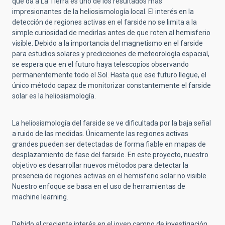
que da a La Tierra es uno de los resultados más
impresionantes de la heliosismología local. El interés en la
detección de regiones activas en el farside no se limita a la
simple curiosidad de medirlas antes de que roten al hemisferio
visible. Debido a la importancia del magnetismo en el farside
para estudios solares y predicciones de meteorología espacial,
se espera que en el futuro haya telescopios observando
permanentemente todo el Sol. Hasta que ese futuro llegue, el
único método capaz de monitorizar constantemente el farside
solar es la heliosismología.
La heliosismología del farside se ve dificultada por la baja señal
a ruido de las medidas. Únicamente las regiones activas
grandes pueden ser detectadas de forma fiable en mapas de
desplazamiento de fase del farside. En este proyecto, nuestro
objetivo es desarrollar nuevos métodos para detectar la
presencia de regiones activas en el hemisferio solar no visible.
Nuestro enfoque se basa en el uso de herramientas de
machine learning.
Debido al creciente interés en el joven campo de investigación