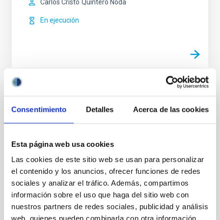
Carlos Cristo
Quintero Noda
En ejecución
VIGENCIA
NO VIGENTE
Consentimiento
Detalles
Acerca de las cookies
ÁMBITO
REGIONAL
TIPO DE FINANCIACIÓN
Esta página web usa cookies
PÚBLICA
Las cookies de este sitio web se usan para personalizar
ESTADO
el contenido y los anuncios, ofrecer funciones de redes
CONCEDIDA
sociales y analizar el tráfico. Además, compartimos
información sobre el uso que haga del sitio web con
nuestros partners de redes sociales, publicidad y análisis
web, quienes pueden combinarla con otra información