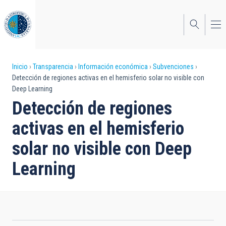
Pasar
al
contenido
principal
Sobrescribir
Inicio
Transparencia
Información económica
Subvenciones
Detección de regiones activas en el hemisferio solar no visible con
enlaces
Deep Learning
de
Detección de regiones
ayuda
activas en el hemisferio
a
solar no visible con Deep
la
Learning
navegación