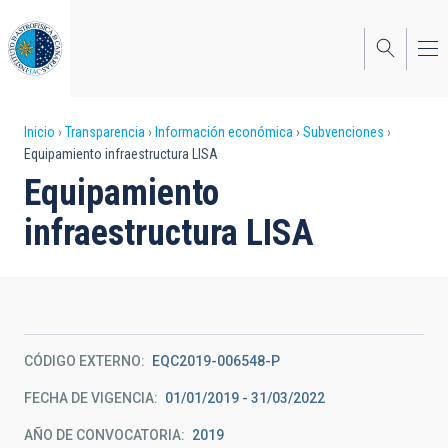
Pasar
al
contenido
principal
Sobrescribir
Inicio
Transparencia
Información económica
Subvenciones
Equipamiento infraestructura LISA
enlaces
Equipamiento
de
infraestructura LISA
ayuda
a
la
navegación
CÓDIGO EXTERNO
EQC2019-006548-P
FECHA DE VIGENCIA
01/01/2019 - 31/03/2022
AÑO DE CONVOCATORIA
2019